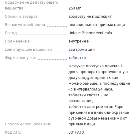
Содержание действующего
вещества:
250 мг
Обмен и возврат:
возврату не подлежит
Время употребления:
независимо от приема пищи
Бренд:
Unique Pharmaceuticals
Применение:
внутренне
Действующее вещество:
азитромицин
Форма выпуска:
таблетки
в случае пропуска приема 1
дозы препарата пропущенную
дозу следует принять как
можно раньше, а последующие
- с интервалом 24 часа
таблетки глотать, не
разжевывая
таблетки азитромицин Евро
применять в виде однократной
суточной дозы независимо от
Способ использования:
приема пищи
Код АТС:
J01FA10