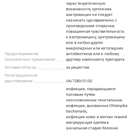
через теоретическую
возможность эрготизма
азитромицин не следует
назначать одновременно с
производными спорыньи
повышенная чувствительность
к азитромицину, эритромицину
или в любых других
макролидных или кетолидних
Предостережения
антибиотиков или к любому
относительно применения:
другому компоненту препарата
Условия отпуска:
за рецептом
Регистрационное
удостоверение:
UA/7280/01/02
инфекции, передающиеся
половым путем:
неосложненные генитальные
инфекции, вызванные Chlamydia
trachomatis
инфекции кожи и мягких тканей
мигрирующая эритема
(начальная стадия болезни