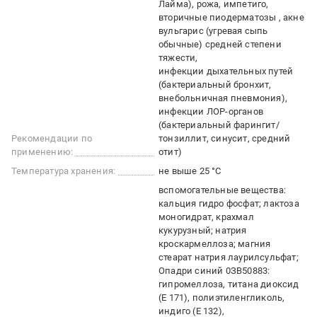
Лайма), рожа, импетиго,
вторичные пиодерматозы , акне
вульгарис (угревая сыпь
обычные) средней степени
тяжести
инфекции дыхательных путей
(бактериальный бронхит,
внебольничная пневмония)
инфекции ЛОР-органов
(бактериальный фарингит/
Рекомендации по
тонзиллит, синусит, средний
применению:
отит)
Температура хранения:
не выше 25 °C
вспомогательные вещества:
кальция гидро фосфат; лактоза
моногидрат, крахмал
кукурузный; натрия
кроскармеллоза; магния
стеарат натрия лаурилсульфат;
Опадри синий 0ЗВ50883:
гипромеллоза, титана диоксид
(Е 171), полиэтиленгликоль,
индиго (Е 132)