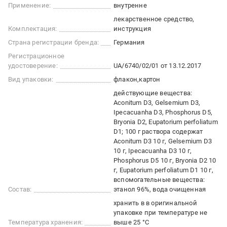
Применение:
внутренне
лекарственное средство
Комплектация:
инструкция
Страна регистрации бренда:
Германия
Регистрационное
удостоверение:
UA/6740/02/01 от 13.12.2017
Вид упаковки:
флакон
картон
действующие вещества:
Aconitum D3, Gelsemium D3,
Ipecacuanha D3, Phosphorus D5,
Bryonia D2, Eupatorium perfoliatum
D1; 100 г раствора содержат
Aconitum D3 10 г, Gelsemium D3
10 г, Ipecacuanha D3 10 г,
Phosphorus D5 10 г, Bryonia D2 10
г, Eupatorium perfoliatum D1 10 г
вспомогательные вещества:
Состав:
этанол 96%, вода очищенная
хранить в в оригинальной
упаковке при температуре не
Температура хранения:
выше 25 °C