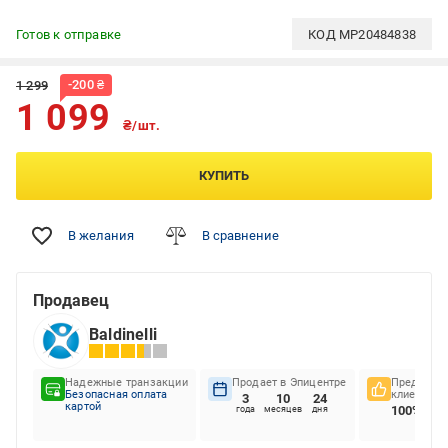
Готов к отправке
КОД
MP20484838
-
200
₴
1 299
1 099
₴/шт.
КУПИТЬ
В желания
В сравнение
Продавец
Baldinelli
Надежные транзакции
Продает в Эпицентре
Предпочте
Безопасная оплата
клиентов
3
10
24
картой
100%
года
месяцев
дня