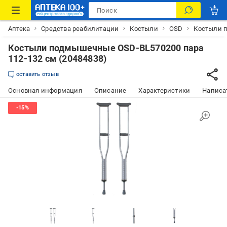
Аптека
Средства реабилитации
Костыли
OSD
Костыли п
Костыли подмышечные OSD-BL570200 пара
112-132 см (20484838)
оставить отзыв
Основная информация
Описание
Характеристики
Написат