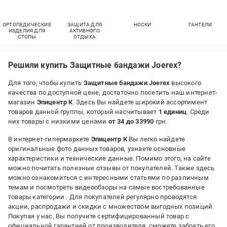
ОРТОПЕДИЧЕСКИЕ
ЗАЩИТА ДЛЯ
НОСКИ
ГАНТЕЛИ
ИЗДЕЛИЯ ДЛЯ
АКТИВНОГО
СТОПЫ
ОТДЫХА
Решили купить Защитные бандажи Joerex?
Для того, чтобы купить
Защитные бандажи Joerex
высокого
качества по доступной цене, достаточно посетить наш интернет-
магазин
Эпицентр К
. Здесь Вы найдете широкий ассортимент
товаров данной группы, который насчитывает
1 единиц
. Среди
них товары с низкими ценами
от 34 до 33990
грн.
В интернет-гипермаркете
Эпицентр К
Вы легко найдете
оригинальные фото данных товаров, узнаете основные
характеристики и технические данные. Помимо этого, на сайте
можно почитать полезные отзывы от покупателей. Также здесь
можно ознакомиться с интересными статьями по различным
темам и посмотреть видеообзоры на самые востребованные
товары категории
. Для покупателей регулярно проводятся
акции, распродажи и скидки с множеством выгодных позиций.
Покупая у нас, Вы получите сертифицированный товар с
официальной гарантией от производителя, сможете забрать его