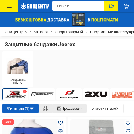
Эпицентр К
Каталог
Спорттовары ⚽
Спортивные аксессуар
Защитные бандажи Joerex
БАНДАЖ НА
ПЛЕЧО
Фильтры (1)
Продавец
очистить все