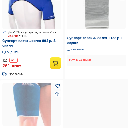
До -10% з суперкредиткою Visa Вигода
234.90
₴/шт.
Суппорт голени Joerex 1138 р. L
Суппорт плеча Joerex 803 р. S
серый
синий
оценить
оценить
Нет в наличии
327
-
66
₴
261
₴/шт.
Доставим