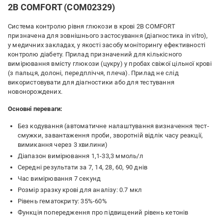
2B COMFORT (COM02329)
Система контролю рівня глюкози в крові 2B COMFORT
призначена для зовнішнього застосування (діагностика in vitro),
у медичних закладах, у якості засобу моніторингу ефективності
контролю діабету. Прилад призначений для кількісного
вимірювання вмісту глюкози (цукру) у пробах свіжої цільної крові
(з пальця, долоні, передпліччя, плеча). Прилад не слід
використовувати для діагностики або для тестування
новонорождених.
Основні переваги:
Без кодування (автоматичне налаштування визначення тест-
смужки, завантаження проби, зворотній відлік часу реакції,
вимикання через 3 хвилини)
Діапазон вимірювання 1,1-33,3 ммоль/л
Середні результати за 7, 14, 28, 60, 90 днів
Час вимірювання 7 секунд
Розмір зразку крові для аналізу: 0.7 мкл
Рівень гематокриту: 35%-60%
Функція попередження про підвищений рівень кетонів