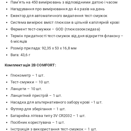
Пам’ять на 450 вимірювань з відповідними датою і часом
Нагадування про вимірювання до 4-х разів на день
Ежектор для автоматичного видалення тест-смужок
Система вимірює вміст глюкози в цільній капілярній крові
Фермент тест-смужки – GOD (глюкозооксидаза)
Термін придатності тест-смужок від дня відкриття флакону –
6 місяців
Розмір прилада: 92,35 х 53 х 16,8 мм
Вага: 43,6 г
Комплектація 2B COMFORT:
Глюкометр – 1 шт.
Тест-смужки – 10 шт.
Ланцети – 10 шт.
Ланцетний пристрій – 1 шт.
Насадка для альтернативного забору крові –1 шт.
Футляр для зберігання – 1 шт.
Батарейка літієва типу 3V CR2032 – 1 шт.
Посібник користувача – 1 шт.
Інструкція з використання тест-смужок – 1 шт.