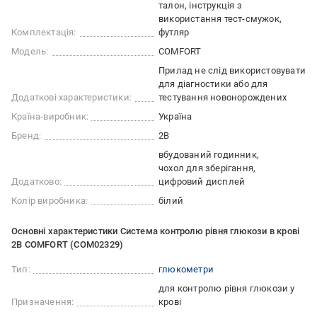
талон, інструкція з
використання тест-смужок,
Комплектація:
футляр
Модель:
COMFORT
Прилад не слід використовувати
для діагностики або для
Додаткові характеристики:
тестування новонорождених
Країна-виробник:
Україна
Бренд:
2B
вбудований годинник
чохол для зберігання
Додатково:
цифровий дисплей
Колір виробника:
білий
Основні характеристики Система контролю рівня глюкози в крові
2B COMFORT (COM02329)
Тип:
глюкометри
для контролю рівня глюкози у
Призначення:
крові