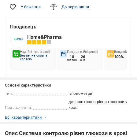
У бажання
До порівняння
Продавець
Home&Pharma
Надійні транзакції
Продає в Епіцентрі
Вподобання к
Безпечна оплата
10
26
100%
картою
місяців
днів
Основні характеристики
Тип:
глюкометри
для контролю рівня глюкози у
Призначення:
крові
Всі характеристики
Опис Система контролю рівня глюкози в крові