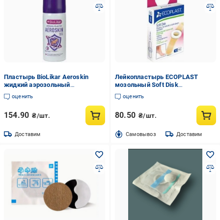
Пластырь BioLikar Aeroskin
Лейкопластырь ECOPLAST
жидкий аэрозольный
мозольный Soft Disk
водостойкий баллон 50 мл
нестерильные 10 шт.
оценить
оценить
154.90
80.50
₴/шт.
₴/шт.
Доставим
Cамовывоз
Доставим