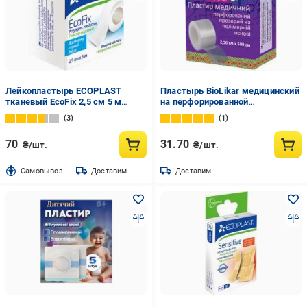
Лейкопластырь ECOPLAST
Пластырь BioLikar медицинский
тканевый EcoFix 2,5 см 5 м
на перфорированной
нестерильные
полимерной основе 2,5 х 500 см
3
1
стерильные
70
31.70
₴/шт.
₴/шт.
Cамовывоз
Доставим
Доставим