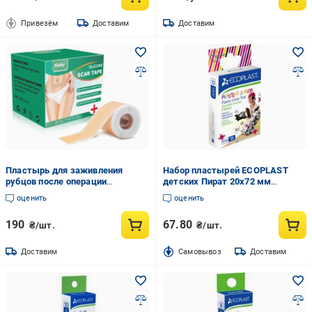
Привезём
Доставим
Доставим
Пластырь для заживления
Набор пластырей ECOPLAST
рубцов после операции
детских Пират 20х72 мм
медицинский силиконовый при
нестерильные 10 шт.
оценить
оценить
ожогах/растяжка/акне
190
67.80
₴/шт.
₴/шт.
Доставим
Cамовывоз
Доставим