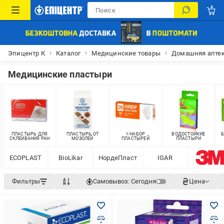
Эпицентр К
Каталог
Медицинские товары
Домашняя апте
Медицинские пластыри
ПЛАСТЫРЬ ДЛЯ
ПЛАСТЫРЬ ОТ
≡ НАБОР
ВОДОСТОЙКИЕ
СКЛЕИВАНИЯ РАН
МОЗОЛЕЙ
ПЛАСТЫРЕЙ
ПЛАСТЫРИ
ECOPLAST
BioLikar
НордеПласт
IGAR
Фильтры
Самовывоз:
Сегодня
Цена