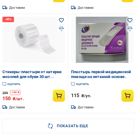
Доставим
Доставим
Стикеры-пластыри от натирки
Пластырь первой медицинской
мозолей для обуви 30 шт.
помощи на нетканой основе
Прозрачный (35894164)
7,6х2,5 см 100 шт. (1658647904)
оценить
оценить
299
-
149
₴
115
₴/уп.
150
₴/шт.
Доставим
Доставим
ПОКАЗАТЬ ЕЩЕ