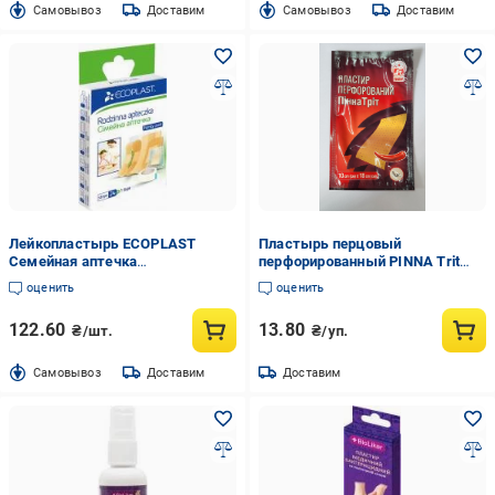
Cамовывоз
Доставим
Cамовывоз
Доставим
Лейкопластырь ECOPLAST
Пластырь перцовый
Семейная аптечка
перфорированный PINNA Trit
нестерильные 25 шт.
10x18 см (1658647904)
оценить
оценить
122.60
13.80
₴/шт.
₴/уп.
Cамовывоз
Доставим
Доставим