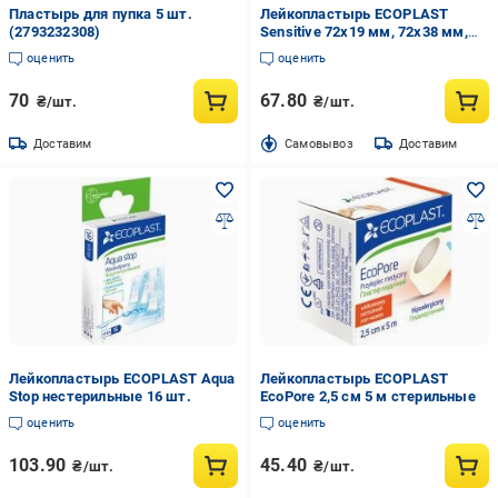
Пластырь для пупка 5 шт.
Лейкопластырь ECOPLAST
(2793232308)
Sensitive 72х19 мм, 72х38 мм,
38х38 мм нестерильные 16 шт.
оценить
оценить
70
67.80
₴/шт.
₴/шт.
Доставим
Cамовывоз
Доставим
Лейкопластырь ECOPLAST Aqua
Лейкопластырь ECOPLAST
Stop нестерильные 16 шт.
EcoPore 2,5 см 5 м стерильные
оценить
оценить
103.90
45.40
₴/шт.
₴/шт.