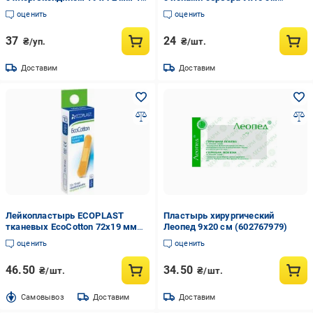
шт.
(1658631203)
оценить
оценить
37
24
₴/уп.
₴/шт.
Доставим
Доставим
Лейкопластырь ECOPLAST
Пластырь хирургический
тканевых EcoCotton 72х19 мм
Леопед 9х20 см (602767979)
нестерильные 10 шт.
оценить
оценить
46.50
34.50
₴/шт.
₴/шт.
Cамовывоз
Доставим
Доставим