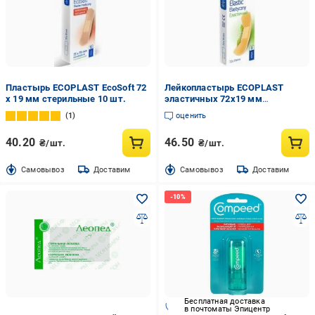
Пластырь ECOPLAST EcoSoft 72
Лейкопластырь ECOPLAST
x 19 мм стерильные 10 шт.
эластичных 72х19 мм
нестерильные 8 шт.
1
оценить
40.20
46.50
₴/шт.
₴/шт.
Cамовывоз
Доставим
Cамовывоз
Доставим
Бесплатная доставка
в почтоматы Эпицентр