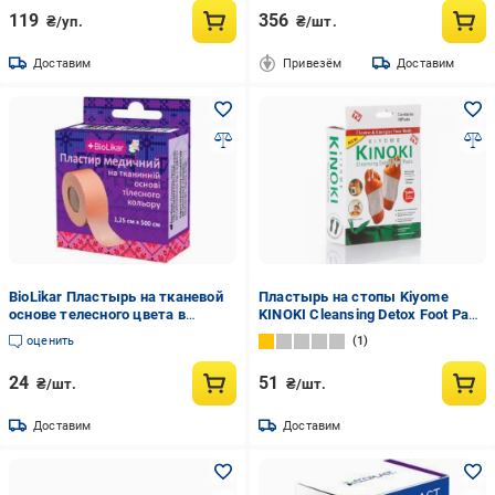
119
356
₴/уп.
₴/шт.
Доставим
Привезём
Доставим
BioLikar Пластырь на тканевой
Пластырь на стопы Kiyome
основе телесного цвета в
KINOKI Cleansing Detox Foot Pads
катушке 1,25 х 500 см
10 шт.
оценить
1
24
51
₴/шт.
₴/шт.
Доставим
Доставим