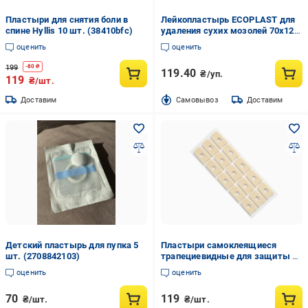
Пластыри для снятия боли в
Лейкопластырь ECOPLAST для
спине Hyllis 10 шт. (38410bfc)
удаления сухих мозолей 70х12
мм стерильные 6 шт.
оценить
оценить
199
-
80
₴
119.40
₴/уп.
119
₴/шт.
Доставим
Cамовывоз
Доставим
Детский пластырь для пупка 5
Пластыри самоклеящиеся
шт. (2708842103)
трапециевидные для защиты от
мозолей и натираний (U9165)
оценить
оценить
70
119
₴/шт.
₴/шт.