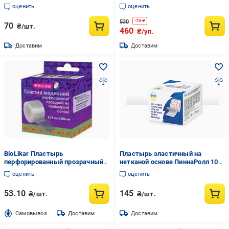
оценить
оценить
530
-
70
₴
70
₴/шт.
460
₴/уп.
Доставим
Доставим
BioLikar Пластырь
Пластырь эластичный на
перфорированный прозрачный
нетканой основе ПиннаРолл 10
на полимерной основе 3,75 х 500
см х 10 м
оценить
оценить
см 1 шт.
53.10
145
₴/шт.
₴/шт.
Cамовывоз
Доставим
Доставим