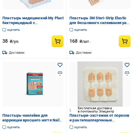
Пластырь медицинский My Plast
Пластырь 3М Steri-Strip Elastic
бактерицидный с
для бесшовного склеивания ран
хлоргексидином 25 мм х 72 мм
6x100 мм (AN001532)
оценить
оценить
стерильные 20 шт.
38
168
₴/уп.
₴/шт.
Доставим
Доставим
Бесплатная доставка
в почтоматы Эпицентр
Пластырь-наклейки для
Пластыри-застежки от порезов
коррекции вросшего ногтя Nail
и ран гипоаллергенные
Patches 16 шт. (29360)
стерильные 7х1,2 см (29262)
оценить
оценить