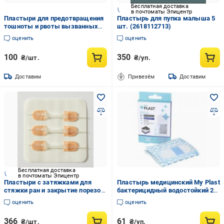
Бесплатная доставка
в почтоматы Эпицентр
Пластыри для предотвращения
Пластырь для пупка малыша 5
тошноты и рвоты вызванных
шт. (2618112713)
укачиванием 10 шт.
оценить
оценить
100
350
₴/шт.
₴/уп.
Доставим
Привезём
Доставим
Бесплатная доставка
в почтоматы Эпицентр
Пластыри с затяжками для
Пластырь медицинский My Plast
стяжки ран и закрытие порезов
бактерицидный водостойкий 25
и ссадин 9х2 см (U9262)
мм x 72 мм стерильные 20 шт.
оценить
оценить
366
61
₴/шт.
₴/уп.