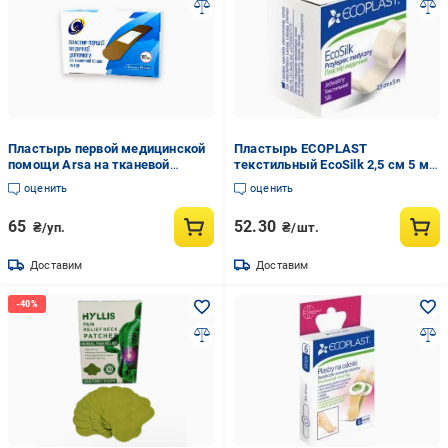
Пластырь первой медицинской
Пластырь ECOPLAST
помощи Arsa на тканевой
текстильный EcoSilk 2,5 см 5 м
основе 100 шт. 72х19 мм
стерильные
оценить
оценить
65
52.30
₴/уп.
₴/шт.
Доставим
Доставим