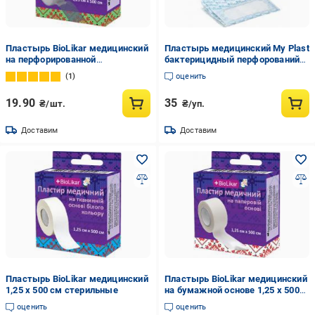
Пластырь BioLikar медицинский
Пластырь медицинский My Plast
на перфорированной
бактерицидный перфорований
полимерной основе 1,25 х 500 см
25 мм х 72 мм стерильные 20
1
оценить
стерильные
шт.
19.90
35
₴/шт.
₴/уп.
Доставим
Доставим
Пластырь BioLikar медицинский
Пластырь BioLikar медицинский
1,25 х 500 см стерильные
на бумажной основе 1,25 х 500
см стерильные
оценить
оценить