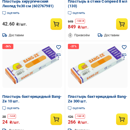
Пластырь хирургический
Пластырь в стике Compeed 8 мл
Леопед 9х30 см (602767981)
(130)
оценить
оценить
949
-
100
₴
42.60
₴/шт.
849
₴/шт.
Доставим
Привезём
Доставим
Пластырь бактерицидный Bang-
Пластырь бактерицидный Bang-
Ze 10 шт.
Ze 300 шт.
оценить
оценить
38
426
-
14
₴
-
160
₴
24
266
₴/шт.
₴/шт.