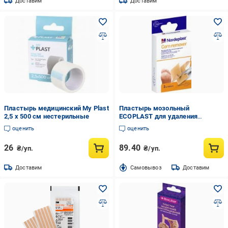
Доставим
Доставим
Пластырь медицинский My Plast
Пластырь мозольный
2,5 х 500 см нестерильные
ECOPLAST для удаления
загрубевшей кожи 50х70 мм 2
оценить
оценить
шт.
26
89.40
₴/уп.
₴/уп.
Доставим
Cамовывоз
Доставим