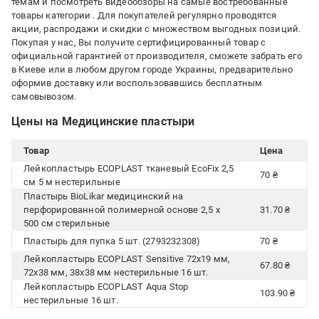
темам и посмотреть видеообзоры на самые востребованные
товары категории
. Для покупателей регулярно проводятся
акции, распродажи и скидки с множеством выгодных позиций.
Покупая у нас, Вы получите сертифицированный товар с
официальной гарантией от производителя, сможете забрать его
в Киеве или в любом другом городе Украины, предварительно
оформив доставку или воспользовавшись бесплатным
самовывозом.
Цены на Медицинские пластыри
Товар
Цена
Лейкопластырь ECOPLAST тканевый EcoFix 2,5
70 ₴
см 5 м нестерильные
Пластырь BioLikar медицинский на
перфорированной полимерной основе 2,5 х
31.70 ₴
500 см стерильные
Пластырь для пупка 5 шт. (2793232308)
70 ₴
Лейкопластырь ECOPLAST Sensitive 72х19 мм,
67.80 ₴
72х38 мм, 38х38 мм нестерильные 16 шт.
Лейкопластырь ECOPLAST Aqua Stop
103.90 ₴
нестерильные 16 шт.