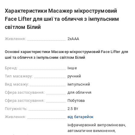
Характеристики Масажер мікрострумовий
Face Lifter для шиї та обличчя з імпульсним
світлом Білий
Живлення:
2xAAA
Основні характеристики Масажер мікрострумовий Face Lifter для
шиї та обличчя з імпульсним світлом Білий
Бренд:
Інше
Тип масажеру:
ручний
Вид масажу:
імпульсний
Сфера застосування:
для обличчя
Сфера застосування:
Побутова
Потужність:
2.5 Вт
Живлення:
від батарейок
інфрачервоний випромінювач
автоматичне вимкнення