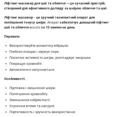
Ліфтинг-масажер для шиї та обличчя — це сучасний пристрій,
створений для ефективного догляду за шкірою обличчя та шиї.
Ліфтинг масажер - це зручний і компактний апарат для
поліпшення тонусу шкіри.
Апарат
забезпечує домашній ліфтинг
шиї та обличчя
всього
за 10 хвилин на день
.
Переваги:
Використовуйте механічну вібрацію.
Глибоко очищає і звужує пори.
Посилює активність шкіри, розгладжує зморшки.
Покращує кровообіг.
Автоматично запускається.
Особливості:
Підтяжка і зміцнення шкіри.
Поліпшення кровообігу.
Зменшення набряклості.
Усунення втоми та напруги.
Портативність і зручність використання.