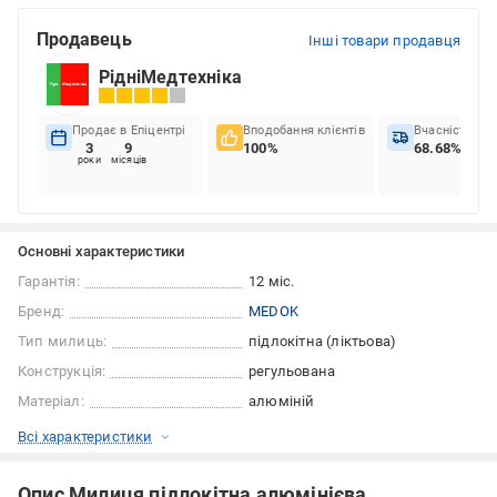
Продавець
Інші товари продавця
РідніМедтехніка
Продає в Епіцентрі
Вподобання клієнтів
Вчасність до
3
9
100%
68.68%
роки
місяців
Основні характеристики
Гарантія:
12 міс.
Бренд:
MEDOK
Тип милиць:
підлокітна (ліктьова)
Конструкція:
регульована
Матеріал:
алюміній
Всі характеристики
Опис Милиця підлокітна алюмінієва