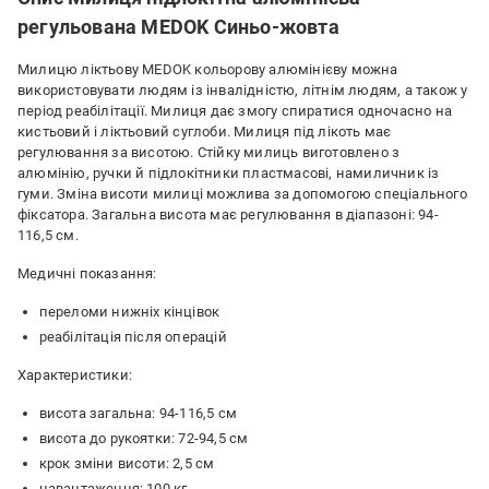
регульована MEDOK Синьо-жовта
Милицю ліктьову MEDOK кольорову алюмінієву можна
використовувати людям із інвалідністю, літнім людям, а також у
період реабілітації. Милиця дає змогу спиратися одночасно на
кистьовий і ліктьовий суглоби. Милиця під лікоть має
регулювання за висотою. Стійку милиць виготовлено з
алюмінію, ручки й підлокітники пластмасові, намиличник із
гуми. Зміна висоти милиці можлива за допомогою спеціального
фіксатора. Загальна висота має регулювання в діапазоні: 94-
116,5 см.
Медичні показання:
переломи нижніх кінцівок
реабілітація після операцій
Характеристики:
висота загальна: 94-116,5 см
висота до рукоятки: 72-94,5 см
крок зміни висоти: 2,5 см
навантаження: 100 кг