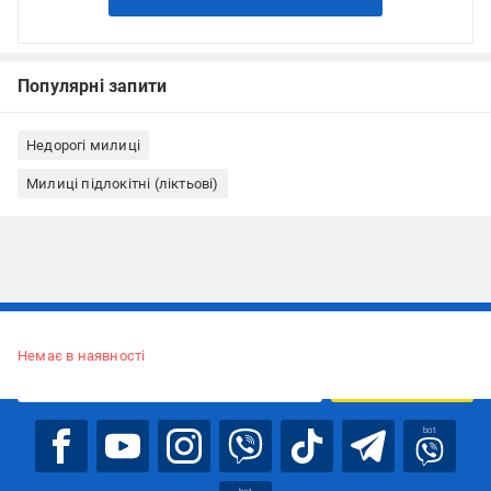
Популярні запити
Недорогі милиці
Милиці підлокітні (ліктьові)
Підписуйтесь, щоб дізнаватись першим про акції та пропозиції
Немає в наявності
ПІДПИСАТИСЯ
bot