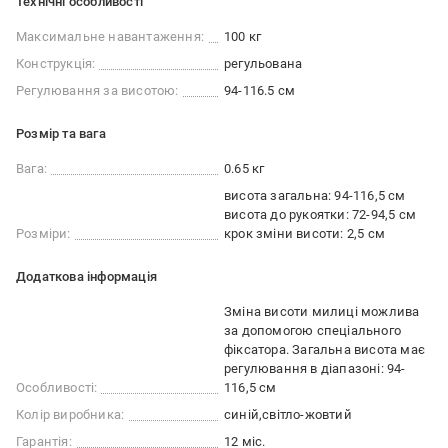
Технічні особливості
Максимальне навантаження:
100 кг
Конструкція:
регульована
Регулювання за висотою:
94-116.5 см
Розмір та вага
Вага:
0.65 кг
висота загальна: 94-116,5 см
висота до рукоятки: 72-94,5 см
Розміри:
крок зміни висоти: 2,5 см
Додаткова інформація
Зміна висоти милиці можлива
за допомогою спеціального
фіксатора. Загальна висота має
регулювання в діапазоні: 94-
Особливості:
116,5 см
Колір виробника:
синій
світло-жовтий
Гарантія:
12 міс.