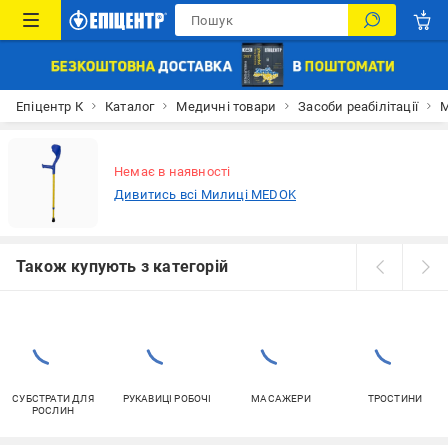
Епіцентр К
Каталог
Медичні товари
Засоби реабілітації
М
Немає в наявності
Дивитись всі Милиці MEDOK
Також купують з категорій
СУБСТРАТИ ДЛЯ
РУКАВИЦІ РОБОЧІ
МАСАЖЕРИ
ТРОСТИНИ
РОСЛИН