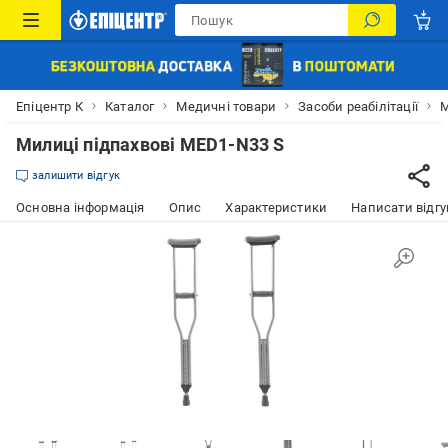
Епіцентр К
Каталог
Медичні товари
Засоби реабілітації
М
Милиці підпахвові MED1-N33 S
залишити відгук
Основна інформація
Опис
Характеристики
Написати відгу