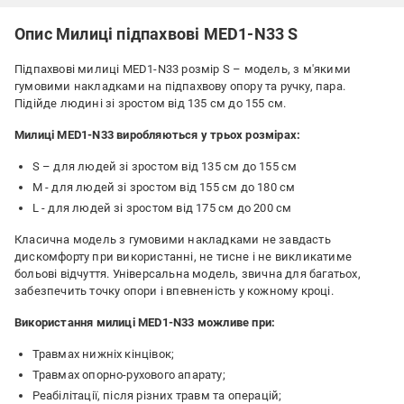
Опис Милиці підпахвові MED1-N33 S
Підпахвові милиці MED1-N33 розмір S – модель, з м'якими
гумовими накладками на підпахвову опору та ручку, пара.
Підійде людині зі зростом від 135 см до 155 см.
Милиці MED1-N33 виробляються у трьох розмірах:
S – для людей зі зростом від 135 см до 155 см
M - для людей зі зростом від 155 см до 180 см
L - для людей зі зростом від 175 см до 200 см
Класична модель з гумовими накладками не завдасть
дискомфорту при використанні, не тисне і не викликатиме
больові відчуття. Універсальна модель, звична для багатьох,
забезпечить точку опори і впевненість у кожному кроці.
Використання милиці MED1-N33 можливе при:
Травмах нижніх кінцівок;
Травмах опорно-рухового апарату;
Реабілітації, після різних травм та операцій;