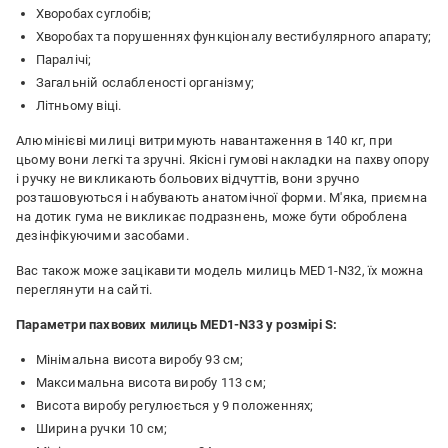
Хворобах суглобів;
Хворобах та порушеннях функціоналу вестибулярного апарату;
Паралічі;
Загальній ослабленості організму;
Літньому віці.
Алюмінієві милиці витримують навантаження в 140 кг, при
цьому вони легкі та зручні. Якісні гумові накладки на пахву опору
і ручку не викликають больових відчуттів, вони зручно
розташовуються і набувають анатомічної форми. М'яка, приємна
на дотик гума не викликає подразнень, може бути оброблена
дезінфікуючими засобами.
Вас також може зацікавити модель милиць MED1-N32, їх можна
переглянути на сайті.
Параметри пахвових милиць MED1-N33 у розмірі S:
Мінімальна висота виробу 93 см;
Максимальна висота виробу 113 см;
Висота виробу регулюється у 9 положеннях;
Ширина ручки 10 см;