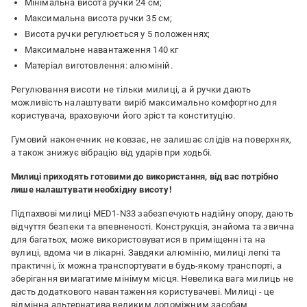
Мінімальна висота ручки 24 см;
Максимальна висота ручки 35 см;
Висота ручки регулюється у 5 положеннях;
Максимальне навантаження 140 кг
Матеріал виготовлення: алюміній.
Регулювання висоти не тільки милиці, а й ручки дають
можливість налаштувати виріб максимально комфортно для
користувача, враховуючи його зріст та конституцію.
Гумовий наконечник не ковзає, не залишає слідів на поверхнях,
а також знижує вібрацію від ударів при ходьбі.
Милиці приходять готовими до використання, від вас потрібно
лише налаштувати необхідну висоту!
Підпахвові милиці MED1-N33 забезпечують надійну опору, дають
відчуття безпеки та впевненості. Конструкція, знайома та звична
для багатьох, може використовуватися в приміщенні та на
вулиці, вдома чи в лікарні. Завдяки алюмінію, милиці легкі та
практичні, їх можна транспортувати в будь-якому транспорті, а
зберігання вимагатиме мінімум місця. Невелика вага милиць не
дасть додаткового навантаження користувачеві. Милиці - це
відмінна альтернатива великим допоміжним засобам