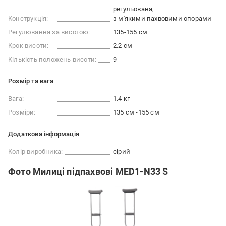
регульована
Конструкція:
з м'якими пахвовими опорами
Регулювання за висотою:
135-155 см
Крок висоти:
2.2 см
Кількість положень висоти:
9
Розмір та вага
Вага:
1.4 кг
Розміри:
135 см -155 см
Додаткова інформація
Колір виробника:
сірий
Фото Милиці підпахвові MED1-N33 S