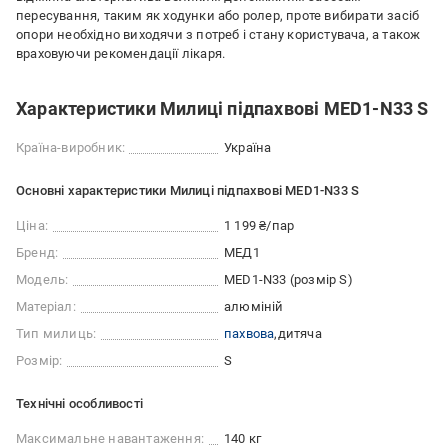
пересування, таким як ходунки або ролер, проте вибирати засіб
опори необхідно виходячи з потреб і стану користувача, а також
враховуючи рекомендації лікаря.
Характеристики Милиці підпахвові MED1-N33 S
Країна-виробник:
Україна
Основні характеристики Милиці підпахвові MED1-N33 S
Ціна:
1 199 ₴/пар
Бренд:
МЕД1
Модель:
MED1-N33 (розмір S)
Матеріал:
алюміній
Тип милиць:
пахвова
дитяча
Розмір:
S
Технічні особливості
Максимальне навантаження:
140 кг