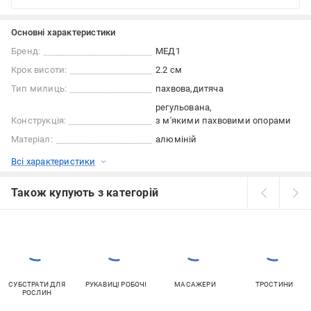
Основні характеристики
Бренд:
МЕД1
Крок висоти:
2.2 см
Тип милиць:
пахвова
дитяча
регульована
Конструкція:
з м'якими пахвовими опорами
Матеріал:
алюміній
Всі характеристики
Також купують з категорій
СУБСТРАТИ ДЛЯ
РУКАВИЦІ РОБОЧІ
МАСАЖЕРИ
ТРОСТИНИ
РОСЛИН