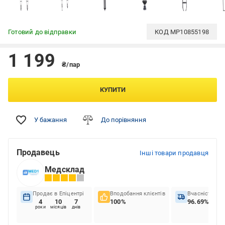
Готовий до відправки
КОД
MP10855198
1 199
₴/пар
КУПИТИ
У бажання
До порівняння
Продавець
Інші товари продавця
Медсклад
Продає в Епіцентрі
Вподобання клієнтів
Вчасність до
4
10
7
100%
96.69%
роки
місяців
днів