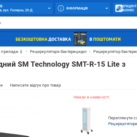
ЇВ
ЕПІЦЕНТ
ІНФОРМАЦІЯ
в, вул. Полярна, 20-Д
БІЗНЕС
 прилади 💉
Рециркулятори бактерицидні
Рециркулятор бактери
ний SM Technology SMT-R-15 Lite з
ки
Написати відгук про товар
Немає в наявності
Переглянути сх
Рециркулятори