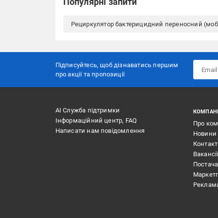
Популярні запити
Рециркулятор бактерицидний переносний (моб
Підписуйтесь, щоб дізнаватись першим
про акції та пропозиції
АІ Служба підтримки
КОМПАН
Інформаційний центр, FAQ
Про ко
Написати нам повідомлення
Новини
Контак
Вакансі
Постач
Маркет
Реклам