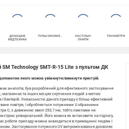
ДОМАШНЯ
ПУЛЬСОКСИМЕТРИ
НАСТІЛЬНІ
ТОНОМЕТРИ
МЕДТЕХНІКА
ЛАМПИ
SM Technology SMT-R-15 Lite з пультом ДК
 допомогою якого можна увімкнути/вимкнути пристрій.
має аналогів, був розроблений для ефективного застосування
х, магазинах та інших місцях скупчення людей з метою
в і бактерій. Унікальністю даного приладу є більш ефективний
уване повітря, і обробляється потужними U образними
ра С, з довжиною хвилі 253,7 нм, тобто лампами не
истрою універсальний. Його можна як встановити на підлогу,
Під час роботи приладу можна знаходиться в приміщенні людям і
слинам. Застосування потужного UV випромінювання дозволяє