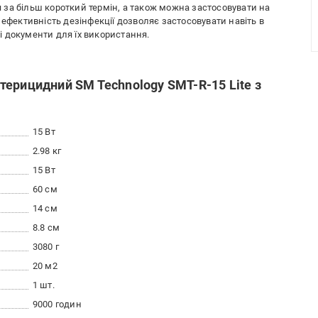
за більш короткий термін, а також можна застосовувати на
 ефективність дезінфекції дозволяє застосовувати навіть в
ні документи для їх використання.
ерицидний SM Technology SMT-R-15 Lite з
15 Вт
2.98 кг
15 Вт
60 см
14 см
8.8 см
3080 г
20 м2
1 шт.
9000 годин