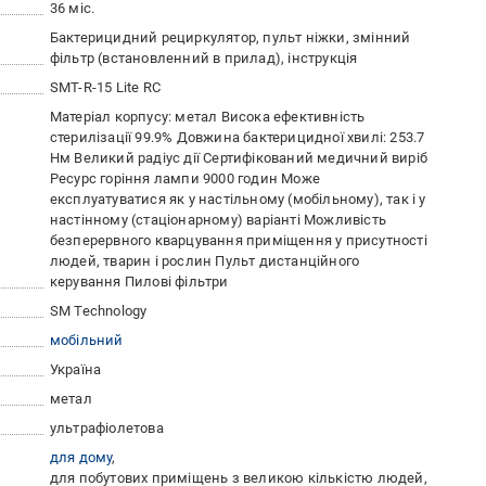
36 міс.
Бактерицидний рециркулятор, пульт ніжки, змінний
фільтр (встановленний в прилад), інструкція
SMT-R-15 Lite RC
Матеріал корпусу: метал Висока ефективність
стерилізації 99.9% Довжина бактерицидної хвилі: 253.7
Нм Великий радіус дії Сертифікований медичний виріб
Ресурс горіння лампи 9000 годин Може
експлуатуватися як у настільному (мобільному), так і у
настінному (стаціонарному) варіанті Можливість
безперервного кварцування приміщення у присутності
людей, тварин і рослин Пульт дистанційного
керування Пилові фільтри
SM Technology
мобільний
Україна
метал
ультрафіолетова
для дому
для побутових приміщень з великою кількістю людей