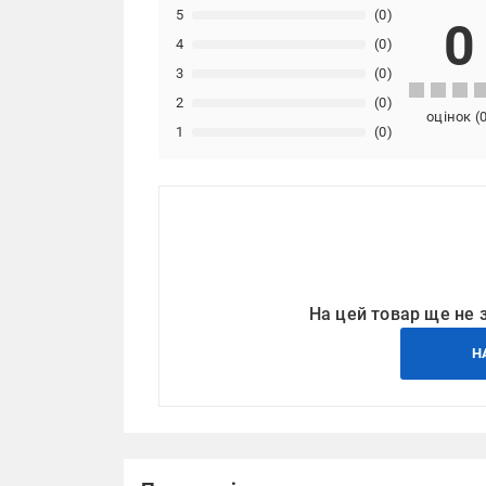
5
(0)
0
4
(0)
3
(0)
2
(0)
оцінок
(
1
(0)
На цей товар ще не 
Н