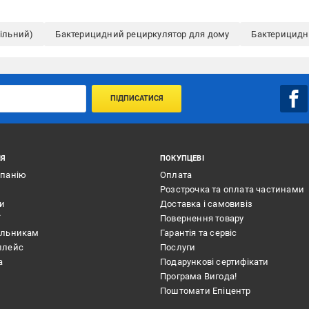
ільний)
Бактерицидний рециркулятор для дому
Бактерицидн
ПІДПИСАТИСЯ
ІЯ
ПОКУПЦЕВІ
мпанію
Оплата
Розстрочка та оплата частинами
ти
Доставка і самовивіз
ї
Повернення товару
альникам
Гарантія та сервіс
плейс
Послуги
а
Подарункові сертифікати
Програма Вигода!
Поштомати Епіцентр