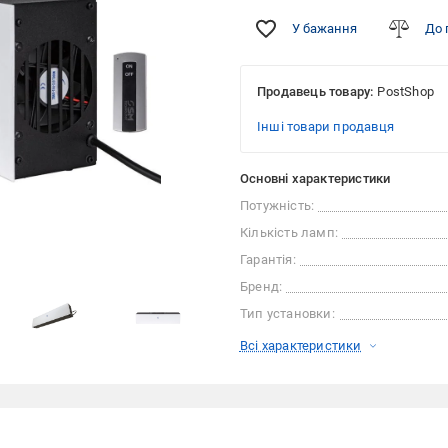
У бажання
До 
Продавець товару:
PostShop
Інші товари продавця
Основні характеристики
Потужність:
Кількість ламп:
Гарантія:
Бренд:
Тип установки:
Всі характеристики