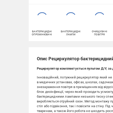
БАКТЕРИЦИДНІ
БАКТЕРИЦИДНІ
ОЧИЩУВАЧІ
ОПРОМІНЮВАЧІ
ЛАМПИ
ПОВІТРЯ
Опис Рециркулятор бактерицидний 
Рециркулятор комплектується пультом Д/У, за
Інноваційний, потужний рециркулятор який не 
в медичних установах, офісах, школах, садочка
знезараження повітря в приміщеннях від вірусі
блок дезінфекції, через який проходить усмокт
бактерицидними лампами низького тиску спект
виробляється отруйний озон. Метод монтажу пр
стіл або підвіконня, так і повісити на стіну. 
тваринам, а також його робота не шкодить ро