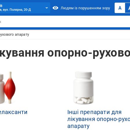
ЇВ
A
Людям із порушенням зору
в, вул. Полярна, 20-Д
ухового апарату
ікування опорно-рухово
елаксанти
Інші препарати для
лікування опорно-рух
апарату