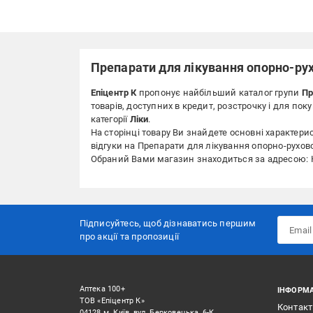
Препарати для лікування опорно-ру
Епіцентр К
пропонує найбільший каталог групи
Пр
товарів, доступних в кредит, розстрочку і для по
категорії
Ліки
.
На сторінці товару Ви знайдете основні характерист
відгуки на Препарати для лікування опорно-руховог
Обраний Вами магазин знаходиться за адресою: Ки
Підписуйтесь, щоб дізнаватись першим
про акції та пропозиції
Аптека 100+
ІНФОРМА
ТОВ «Епіцентр К»
Контак
04128 м. Київ, вул. Берковецька, 6-К