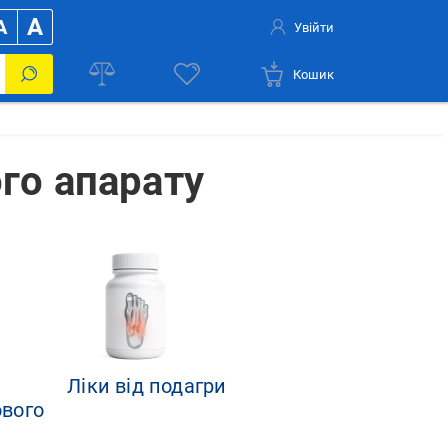
A
A
Увійти
Кошик
го апарату
Ліки від подагри
ового