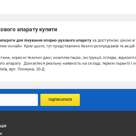
хового апарату купити
епарати для лікування опорно-рухового апарату
за доступною ціною
в
купки онлайн. Крім цього, тут представлено безліч розпродажів та акц
ики, корисні технічні дані, комплектацію, інструкції, огляди, відеоогля
о апарату . Дізнаєтеся реальну наявність на складі, термін гарантії і
їв, вул. Полярна, 20-Д
ПІДПИСАТИСЯ
ЦІЯ
ти