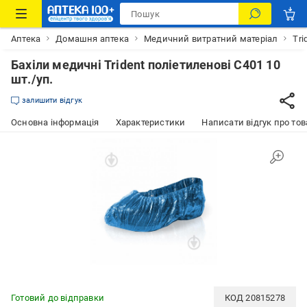
Аптека
Домашня аптека
Медичний витратний матеріал
Tri
Бахіли медичні Trident поліетиленові С401 10
шт./уп.
залишити відгук
Основна інформація
Характеристики
Написати відгук про тов
Готовий до відправки
КОД
20815278