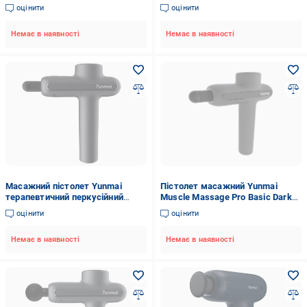
оцінити
оцінити
Немає в наявності
Немає в наявності
Масажний пістолет Yunmai
Пістолет масажний Yunmai
терапевтичний перкусійний
Muscle Massage Pro Basic Dark
Чорний
Grey (YMJM-551S)
оцінити
оцінити
Немає в наявності
Немає в наявності