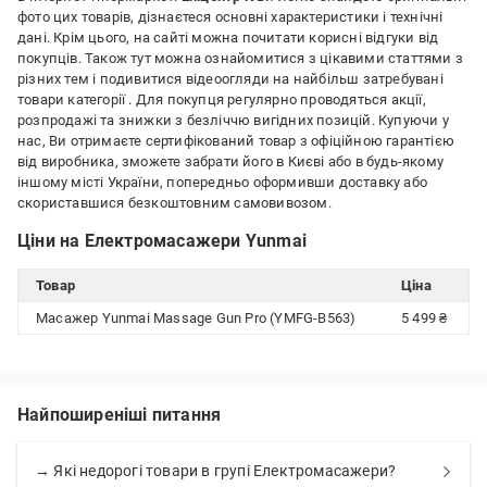
фото цих товарів, дізнаєтеся основні характеристики і технічні
дані. Крім цього, на сайті можна почитати корисні відгуки від
покупців. Також тут можна ознайомитися з цікавими статтями з
різних тем і подивитися відеоогляди на найбільш затребувані
товари категорії
. Для покупця регулярно проводяться акції,
розпродажі та знижки з безліччю вигідних позицій. Купуючи у
нас, Ви отримаєте сертифікований товар з офіційною гарантією
від виробника, зможете забрати його в Києві або в будь-якому
іншому місті України, попередньо оформивши доставку або
скориставшися безкоштовним самовивозом.
Ціни на Електромасажери Yunmai
Товар
Ціна
Масажер Yunmai Massage Gun Pro (YMFG-B563)
5 499 ₴
Найпоширеніші питання
→ Які недорогі товари в групі Електромасажери?