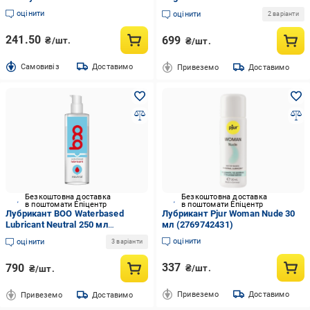
оцінити
оцінити
2 варіанти
241.50
699
₴/шт.
₴/шт.
Cамовивіз
Доставимо
Привеземо
Доставимо
Безкоштовна доставка
Безкоштовна доставка
в поштомати Епіцентр
в поштомати Епіцентр
Лубрикант BOO Waterbased
Лубрикант Pjur Woman Nude 30
Lubricant Neutral 250 мл
мл (2769742431)
(1000063250)
оцінити
оцінити
3 варіанти
337
790
₴/шт.
₴/шт.
Привеземо
Доставимо
Привеземо
Доставимо