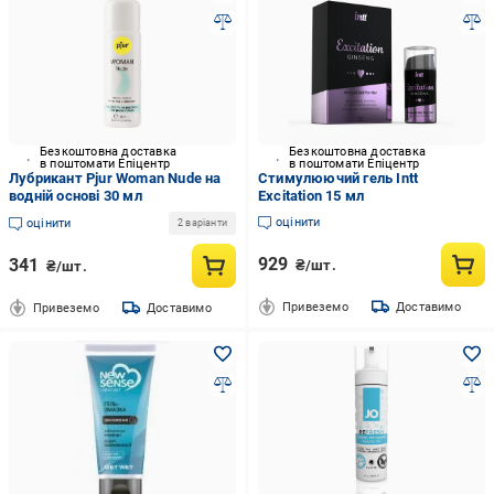
Безкоштовна доставка
Безкоштовна доставка
в поштомати Епіцентр
в поштомати Епіцентр
Лубрикант Pjur Woman Nude на
Стимулюючий гель Intt
водній основі 30 мл
Excitation 15 мл
оцінити
оцінити
2 варіанти
929
341
₴/шт.
₴/шт.
Привеземо
Доставимо
Привеземо
Доставимо