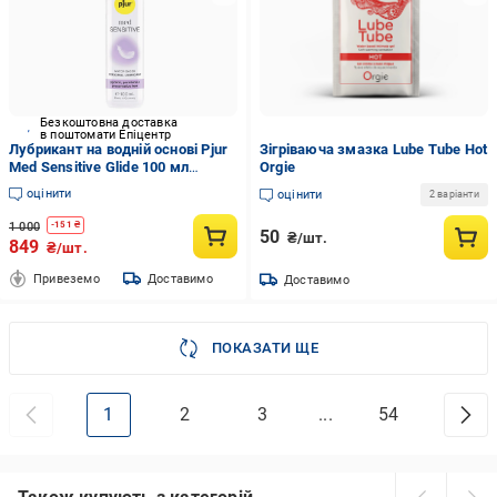
Безкоштовна доставка
в поштомати Епіцентр
Лубрикант на водній основі Pjur
Зігріваюча змазка Lube Tube Hot
Med Sensitive Glide 100 мл
Orgie
(12128)
оцінити
оцінити
2 варіанти
1 000
-
151
₴
50
₴/шт.
849
₴/шт.
Привеземо
Доставимо
Доставимо
ПОКАЗАТИ ЩЕ
1
2
3
...
54