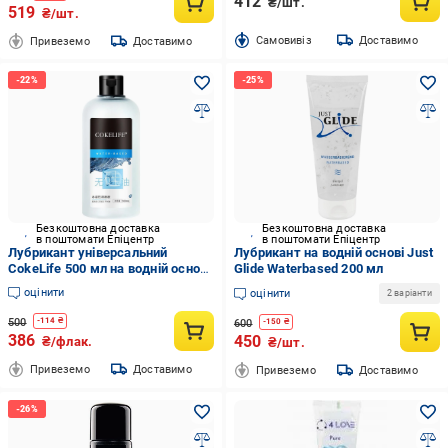
412
₴/шт.
519
₴/шт.
Cамовивіз
Доставимо
Привеземо
Доставимо
Безкоштовна доставка
Безкоштовна доставка
в поштомати Епіцентр
в поштомати Епіцентр
Лубрикант універсальний
Лубрикант на водній основі Just
CokeLife 500 мл на водній основі
Glide Waterbased 200 мл
(CokeLife_water_500)
оцінити
оцінити
2 варіанти
500
-
114
₴
600
-
150
₴
386
450
₴/флак.
₴/шт.
Привеземо
Доставимо
Привеземо
Доставимо