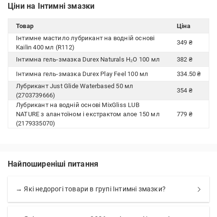
Ціни на Інтимні змазки
Товар
Ціна
Інтимне мастило лубрикант на водній основі
349 ₴
Kailin 400 мл (R112)
Інтимна гель-змазка Durex Naturals H₂O 100 мл
382 ₴
Інтимна гель-змазка Durex Play Feel 100 мл
334.50 ₴
Лубрикант Just Glide Waterbased 50 мл
354 ₴
(2703739666)
Лубрикант на водній основі MixGliss LUB
NATURE з алантоїном і екстрактом алое 150 мл
779 ₴
(2179335070)
Найпоширеніші питання
→ Які недорогі товари в групі Інтимні змазки?