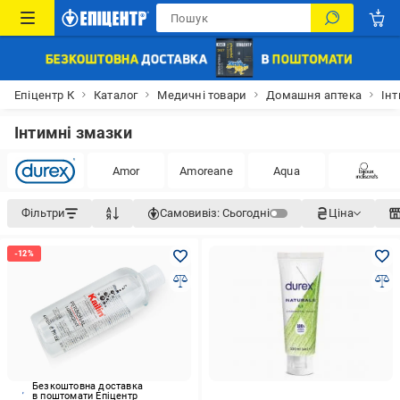
Епіцентр К
Каталог
Медичні товари
Домашня аптека
Ін
Інтимні змазки
Amor
Amoreane
Aqua
Фільтри
Самовивіз:
Сьогодні
Ціна
Безкоштовна доставка
в поштомати Епіцентр