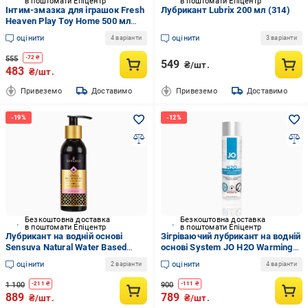
в поштомати Епіцентр
в поштомати Епіцентр
Інтим-змазка для іграшок Fresh
Лубрикант Lubrix 200 мл (314)
Heaven Play Toy Home 500 мл
(21800031)
оцінити
оцінити
4 варіанти
3 варіанти
555
-
72
₴
549
₴/шт.
483
₴/шт.
Привеземо
Доставимо
Привеземо
Доставимо
Безкоштовна доставка
Безкоштовна доставка
в поштомати Епіцентр
в поштомати Епіцентр
Лубрикант на водній основі
Зігріваючий лубрикант на водній
Sensuva Natural Water Based
основі System JO H2O Warming
Cotton Candy 125 мл
120 мл
оцінити
оцінити
2 варіанти
4 варіанти
1 100
900
-
211
₴
-
111
₴
889
789
₴/шт.
₴/шт.