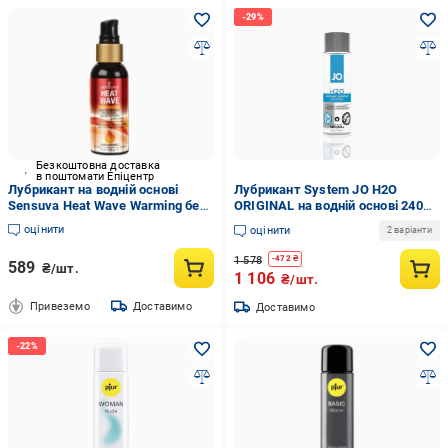
Безкоштовна доставка
в поштомати Епіцентр
Лубрикант на водній основі
Лубрикант System JO H2O
Sensuva Heat Wave Warming без
ORIGINAL на водній основі 240
гліцерину та парабенів 57 мл
мл
оцінити
оцінити
2 варіанти
(2799298421)
1 578
-
472
₴
589
₴/шт.
1 106
₴/шт.
Привеземо
Доставимо
Доставимо