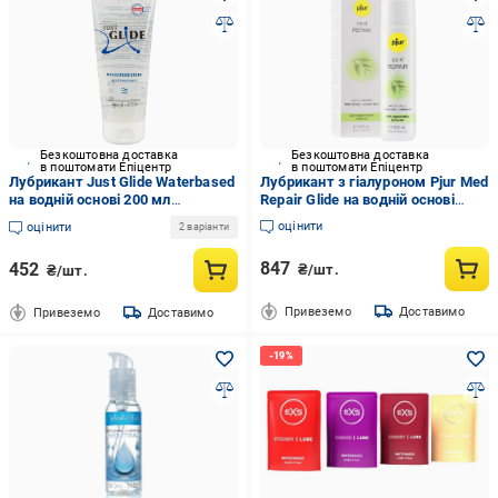
Безкоштовна доставка
Безкоштовна доставка
в поштомати Епіцентр
в поштомати Епіцентр
Лубрикант Just Glide Waterbased
Лубрикант з гіалуроном Pjur Med
на водній основі 200 мл
Repair Glide на водній основі
(2179333129)
регенеруючий 100 мл
оцінити
оцінити
2 варіанти
847
452
₴/шт.
₴/шт.
Привеземо
Доставимо
Привеземо
Доставимо