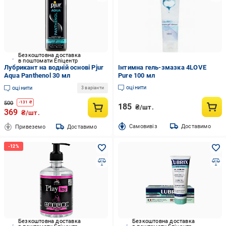
Безкоштовна доставка
в поштомати Епіцентр
Лубрикант на водній основі Pjur
Інтимна гель-змазка 4LOVE
Aqua Panthenol 30 мл
Pure 100 мл
оцінити
оцінити
3 варіанти
500
-
131
₴
185
₴/шт.
369
₴/шт.
Cамовивіз
Доставимо
Привеземо
Доставимо
Безкоштовна доставка
Безкоштовна доставка