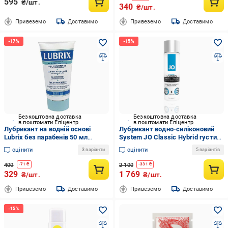
595
₴/шт.
340
₴/шт.
Привеземо
Доставимо
Привеземо
Доставимо
Безкоштовна доставка
Безкоштовна доставка
в поштомати Епіцентр
в поштомати Епіцентр
Лубрикант на водній основі
Лубрикант водно-силіконовий
Lubrix без парабенів 50 мл
System JO Classic Hybrid густий
(2179286606)
240 мл
оцінити
оцінити
3 варіанти
5 варіантів
400
2 100
-
71
₴
-
331
₴
329
1 769
₴/шт.
₴/шт.
Привеземо
Доставимо
Привеземо
Доставимо