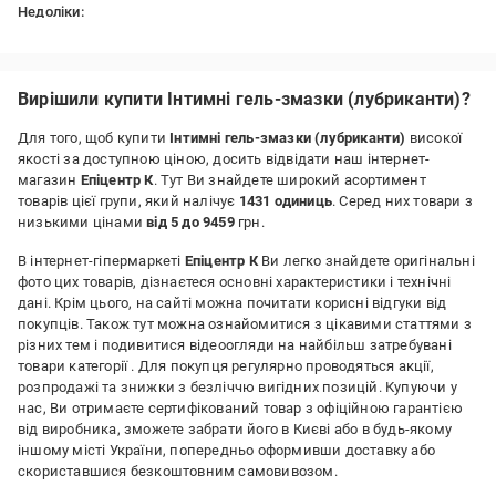
Недоліки:
Пришло две бутылки по 200мл
Вирішили купити Інтимні гель-змазки (лубриканти)?
Для того, щоб купити
Інтимні гель-змазки (лубриканти)
високої
якості за доступною ціною, досить відвідати наш інтернет-
магазин
Епіцентр К
. Тут Ви знайдете широкий асортимент
товарів цієї групи, який налічує
1431 одиниць
. Серед них товари з
низькими цінами
від 5 до 9459
грн.
В інтернет-гіпермаркеті
Епіцентр К
Ви легко знайдете оригінальні
фото цих товарів, дізнаєтеся основні характеристики і технічні
дані. Крім цього, на сайті можна почитати корисні відгуки від
покупців. Також тут можна ознайомитися з цікавими статтями з
різних тем і подивитися відеоогляди на найбільш затребувані
товари категорії
. Для покупця регулярно проводяться акції,
розпродажі та знижки з безліччю вигідних позицій. Купуючи у
нас, Ви отримаєте сертифікований товар з офіційною гарантією
від виробника, зможете забрати його в Києві або в будь-якому
іншому місті України, попередньо оформивши доставку або
скориставшися безкоштовним самовивозом.