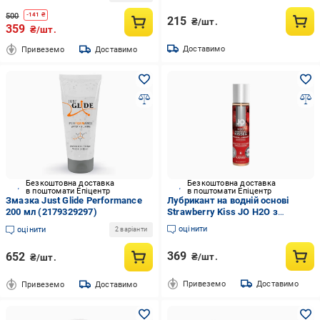
500
-
141
₴
215
₴/шт.
359
₴/шт.
Доставимо
Привеземо
Доставимо
Безкоштовна доставка
Безкоштовна доставка
в поштомати Епіцентр
в поштомати Епіцентр
Змазка Just Glide Performance
Лубрикант на водній основі
200 мл (2179329297)
Strawberry Kiss JO H2O з
ароматом та смаком полуниці
оцінити
оцінити
2 варіанти
30 мл
369
652
₴/шт.
₴/шт.
Привеземо
Доставимо
Привеземо
Доставимо