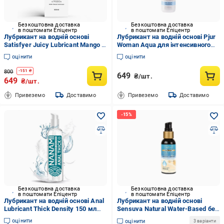
Безкоштовна доставка
Безкоштовна доставка
в поштомати Епіцентр
в поштомати Епіцентр
Лубрикант на водній основі
Лубрикант на водній основі Pjur
Satisfyer Juicy Lubricant Mango &
Woman Aqua для інтенсивного
Passion water based 300 мл
ковзання зволоження та догляд
оцінити
оцінити
(2767409471)
100 мл (2179335050)
800
-
151
₴
649
₴/шт.
649
₴/шт.
Привеземо
Доставимо
Привеземо
Доставимо
Безкоштовна доставка
Безкоштовна доставка
в поштомати Епіцентр
в поштомати Епіцентр
Лубрикант на водній основі Anal
Лубрикант на водній основі
Lubricant Thick Density 150 мл
Sensuva Natural Water-Based без
(1000065141)
гліцерину та парабенів 57 мл
оцінити
оцінити
3 варіанти