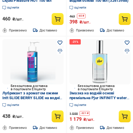
Liquid Pleasure HOT 100 мл
водній основі 100 мл (32613988)
оцінити
оцінити
463
-
65
₴
460
₴/шт.
398
₴/шт.
Привеземо
Доставимо
Привеземо
Доставимо
Безкоштовна доставка
Безкоштовна доставка
в поштомати Епіцентр
в поштомати Епіцентр
Лубрикант з ароматом ожини
Змазка на водній основі
Intt SLIDE BERRY SLIDE на водній
преміальна Pjur INFINITY water-
основі 100 мл
based без віддушок та
оцінити
оцінити
консервантів 50 мл
(2179348070)
1 500
-
321
₴
438
₴/шт.
1 179
₴/шт.
Привеземо
Доставимо
Привеземо
Доставимо