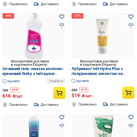
Привеземо
Доставимо
Привеземо
Доставимо
Безкоштовна доставка
Безкоштовна доставка
в поштомати Епіцентр
в поштомати Епіцентр
Інтимний гель-змазка молочно-
Лубрикант Intt Hydra Plus з
кремовий Ikoky з імітацією
гіалуроновою кислотою на
сперми на водній основі 500 мл
водній основі 100 мл
оцінити
оцінити
3 варіанти
(35376653)
600
-
81
₴
700
-
84
₴
519
616
₴/шт.
₴/шт.
Привеземо
Доставимо
Привеземо
Доставимо