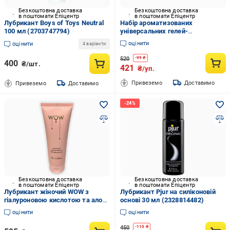
Безкоштовна доставка
Безкоштовна доставка
в поштомати Епіцентр
в поштомати Епіцентр
Лубрикант Boys of Toys Neutral
Набір ароматизованих
100 мл (2703747794)
універсальних гелей-
лубрикантів EXS Flavoured Lube
оцінити
оцінити
4 варіанти
Sachets 5 мл 20 шт.
(2483105722)
520
-
99
₴
400
₴/шт.
421
₴/уп.
Привеземо
Доставимо
Привеземо
Доставимо
Безкоштовна доставка
Безкоштовна доставка
в поштомати Епіцентр
в поштомати Епіцентр
Лубрикант жіночий WOW з
Лубрикант Pjur на силіконовій
гіалуроновою кислотою та алое
основі 30 мл (2328814482)
75 мл (2486263284)
оцінити
оцінити
450
-
110
₴