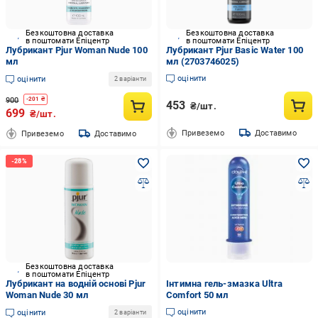
Безкоштовна доставка
Безкоштовна доставка
в поштомати Епіцентр
в поштомати Епіцентр
Лубрикант Pjur Woman Nude 100
Лубрикант Pjur Basic Water 100
мл
мл (2703746025)
оцінити
оцінити
2 варіанти
900
-
201
₴
453
₴/шт.
699
₴/шт.
Привеземо
Доставимо
Привеземо
Доставимо
Безкоштовна доставка
в поштомати Епіцентр
Лубрикант на водній основі Pjur
Інтимна гель-змазка Ultra
Woman Nude 30 мл
Comfort 50 мл
оцінити
оцінити
2 варіанти