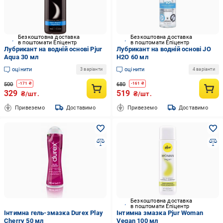
Безкоштовна доставка
Безкоштовна доставка
в поштомати Епіцентр
в поштомати Епіцентр
Лубрикант на водній основі Pjur
Лубрикант на водній основі JO
Aqua 30 мл
H2O 60 мл
оцінити
оцінити
3 варіанти
4 варіанти
500
680
-
171
₴
-
161
₴
329
519
₴/шт.
₴/шт.
Привеземо
Доставимо
Привеземо
Доставимо
Безкоштовна доставка
в поштомати Епіцентр
Інтимна гель-змазка Durex Play
Інтимна змазка Pjur Woman
Cherry 50 мл
Vegan 100 мл