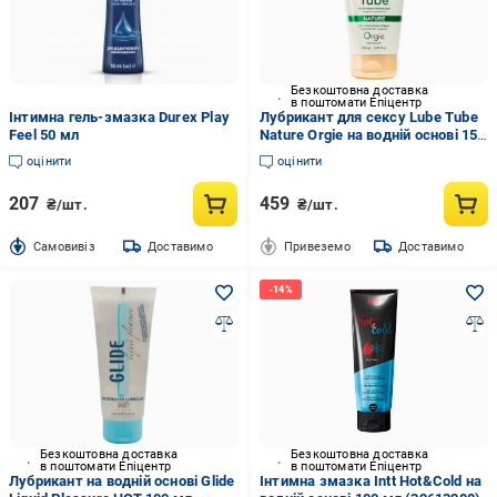
Безкоштовна доставка
в поштомати Епіцентр
Інтимна гель-змазка Durex Play
Лубрикант для сексу Lube Tube
Feel 50 мл
Nature Orgie на водній основі 150
мл (1606343677)
оцінити
оцінити
207
459
₴/шт.
₴/шт.
Cамовивіз
Доставимо
Привеземо
Доставимо
Безкоштовна доставка
Безкоштовна доставка
в поштомати Епіцентр
в поштомати Епіцентр
Лубрикант на водній основі Glide
Інтимна змазка Intt Hot&Cold на