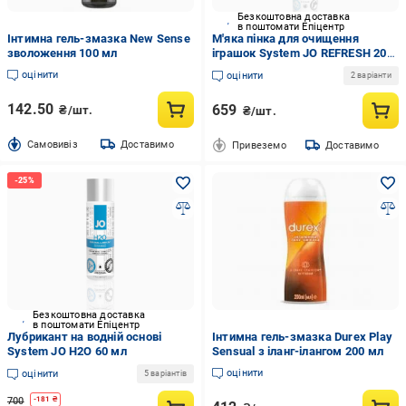
Безкоштовна доставка
в поштомати Епіцентр
Інтимна гель-змазка New Sense
М'яка пінка для очищення
зволоження 100 мл
іграшок System JO REFRESH 207
мл
оцінити
оцінити
2 варіанти
142.50
659
₴/шт.
₴/шт.
Cамовивіз
Доставимо
Привеземо
Доставимо
Безкоштовна доставка
в поштомати Епіцентр
Лубрикант на водній основі
Інтимна гель-змазка Durex Play
System JO H2O 60 мл
Sensual з іланг-ілангом 200 мл
оцінити
оцінити
5 варіантів
700
-
181
₴