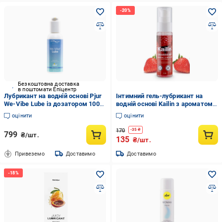
Безкоштовна доставка
в поштомати Епіцентр
Лубрикант на водній основі Pjur
Інтимний гель-лубрикант на
We-Vibe Lube із дозатором 100
водній основі Kailin з ароматом
мл (2179305649)
полуниці 30 мл (1759126408)
оцінити
оцінити
170
-
35
₴
799
₴/шт.
135
₴/шт.
Привеземо
Доставимо
Доставимо