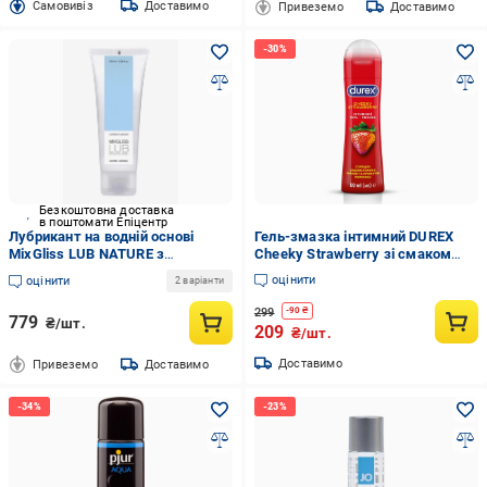
Cамовивіз
Доставимо
Привеземо
Доставимо
Безкоштовна доставка
в поштомати Епіцентр
Лубрикант на водній основі
Гель-змазка інтимний DUREX
MixGliss LUB NATURE з
Cheeky Strawberry зі смаком
алантоїном і екстрактом алое
полуниці
оцінити
оцінити
2 варіанти
150 мл (2179335070)
299
-
90
₴
779
₴/шт.
209
₴/шт.
Доставимо
Привеземо
Доставимо