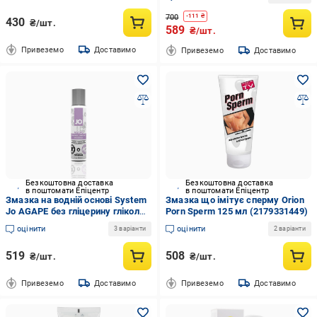
(2179295513)
700
-
111
₴
430
₴/шт.
589
₴/шт.
Привеземо
Доставимо
Привеземо
Доставимо
Безкоштовна доставка
Безкоштовна доставка
в поштомати Епіцентр
в поштомати Епіцентр
Змазка на водній основі System
Змазка що імітує сперму Orion
Jo AGAPE без гліцерину гліколю
Porn Sperm 125 мл (2179331449)
та парабенів 30 мл (2179285882)
оцінити
оцінити
3 варіанти
2 варіанти
519
508
₴/шт.
₴/шт.
Привеземо
Доставимо
Привеземо
Доставимо