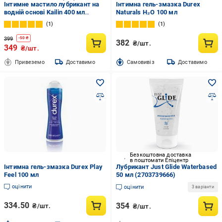
Інтимне мастило лубрикант на
Інтимна гель-змазка Durex
водній основі Kailin 400 мл
Naturals H₂O 100 мл
(R112)
1
1
399
-
50
₴
382
₴/шт.
349
₴/шт.
Привеземо
Доставимо
Cамовивіз
Доставимо
Безкоштовна доставка
в поштомати Епіцентр
Інтимна гель-змазка Durex Play
Лубрикант Just Glide Waterbased
Feel 100 мл
50 мл (2703739666)
оцінити
оцінити
3 варіанти
334.50
354
₴/шт.
₴/шт.