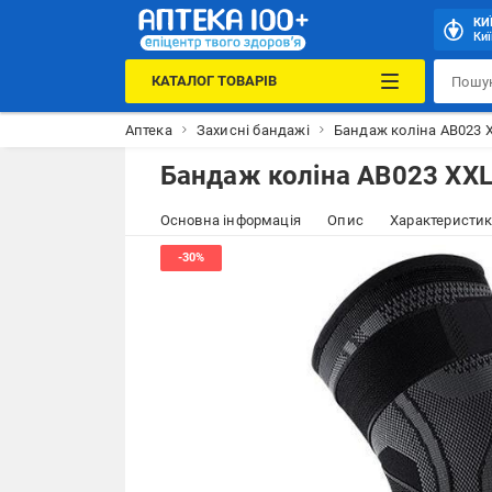
КИ
Киї
КАТАЛОГ ТОВАРІВ
Аптека
Захисні бандажі
Бандаж коліна AB023 X
Бандаж коліна AB023 XXL
Основна інформація
Опис
Характеристи