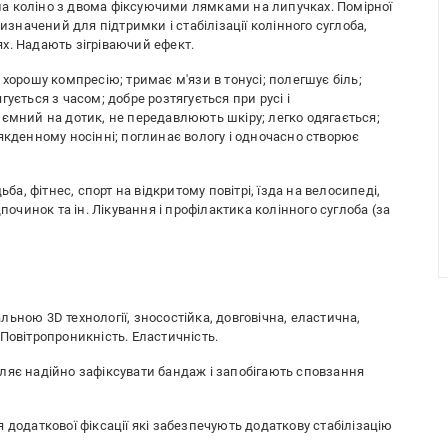
а коліно з двома фіксуючими лямками на липучках. Помірної
ризначений для підтримки і стабілізації колінного суглоба,
х. Надають зігріваючий ефект.
 хорошу компресію; тримає м'язи в тонусі; полегшує біль;
ується з часом; добре розтягується при русі і
иємний на дотик, не передавлюють шкіру; легко одягається;
якденному носінні; поглинає вологу і одночасно створює
ьба, фітнес, спорт на відкритому повітрі, їзда на велосипеді,
починок та ін. Лікування і профілактика колінного суглоба (за
ьною 3D технології, зносостійка, довговічна, еластична,
 Повітропроникність. Еластичність.
оляє надійно зафіксувати бандаж і запобігають сповзання
 додаткової фіксації які забезпечують додаткову стабілізацію