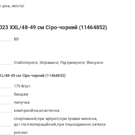
ціна, якість!
23 XXL/48-49 см Сіро-чорний (11464852)
BD
Стабілізуючі; Зігріваючі; Підтримуючі; Фіксуючі
L/48-49 см Сіро-чорний (11464852)
175 ₴/шт.
бандаж
липучка
компресійна
еластична
спортивний
при артриті
при травмі меніска
до і післяопераційний
при пошкодженні зв'язок
унісекс