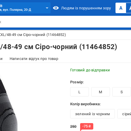
ЇВ
A
Людям із порушенням зору
в, вул. Полярна, 20-Д
XL/48-49 см Сіро-чорний (11464852)
/48-49 см Сіро-чорний (11464852)
ки
Написати відгук про товар
Готовий до відправки
Розмір:
L
M
S
Колір виробника:
зелений із чорним
сіри
-
75
₴
250