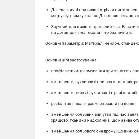
Дві еластичні притискні стрічки виготовлен
міцну підтримку коліна. Дозволяє регулюват
Зручний для носіння тривалий час. Еластич
на дотик для тіла. Екологічно безпечний.
Основні параметри: Матеріал: нейлон. спандекс.
Основні цілі застосування:
профілактики травмування при заняттях спор
зменшення рухливості при розтягненнях, роз
зменшення тиску і рухливості в разі нестабі
реабілітації після травм, операцій на коліні;
зменшення больових відчуттів під час занят
хрящової тканини надколінка, що називають 
зменшення больового синдрому, що виникає 