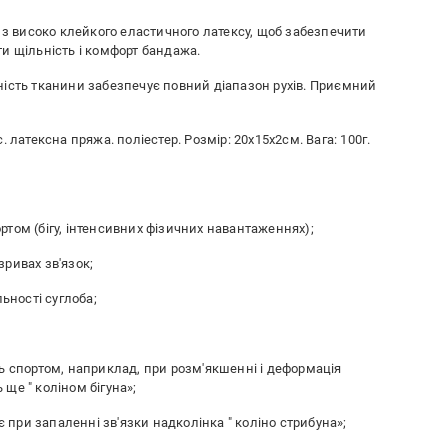
і з високо клейкого еластичного латексу, щоб забезпечити
и щільність і комфорт бандажа.
ність тканини забезпечує повний діапазон рухів. Приємний
 латексна пряжа. поліестер. Розмір: 20х15х2см. Вага: 100г.
том (бігу, інтенсивних фізичних навантаженнях);
ривах зв'язок;
льності суглоба;
ь спортом, наприклад, при розм'якшенні і деформація
ще " коліном бігуна»;
при запаленні зв'язки надколінка " коліно стрибуна»;