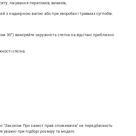
ситу; лікування переломів, вивихів;
ей з надмірною вагою або при хворобах і травмах суглобів.
утом 30°) виміряйте окружність стегна на відстані приблизно
жності стегна:
 які "Законом Про захист прав споживачів" не передбачають
е уважні при підборі розміру та моделі.