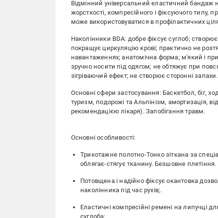
Відмінний універсальний еластичний бандаж н
жорсткості, компресійного і фіксуючого типу, п
може використовуватися в профілактичних ціля
Наколінники BDA: добре фіксує суглоб; створює
покращує циркуляцію крові; практично не розтяг
навантаженнях; анатомічна форма; м'який і пр
зручно носити під одягом; не обтяжує при повс
зігріваючий ефект; не створює сторонні запахи.
Основні сфери застосування: Баскетбол, біг, ход
туризм, подорожі та Альпінізм, амортизація, від
рекомендацією лікаря). Запобігання травм.
Основні особливості:
Трикотажне полотно-Тонко зіткана за спеціал
облягає-стягує тканину. Безшовне плетіння.
Потовщена і надійно фіксує окантовка дозв
наколінника під час рухів;.
Еластичні компресійні ремені на липучці для
суглоба;