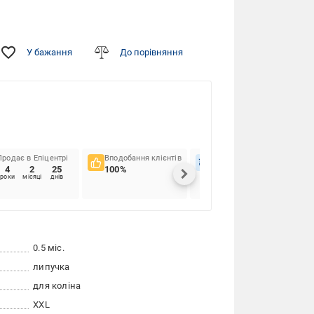
У бажання
До порівняння
Продає в Епіцентрі
Вподобання клієнтів
Вчасність доставок
4
2
25
100%
86.92%
роки
місяці
днів
0.5 міс.
липучка
для коліна
XXL