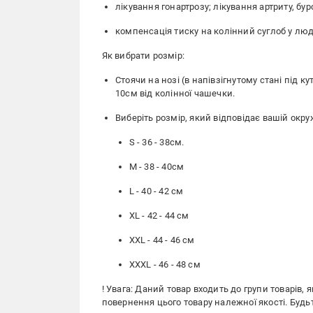
лікування гонартрозу; лікування артриту, бур
компенсація тиску на колінний суглоб у люд
Як вибрати розмір:
Стоячи на нозі (в напівзігнутому стані під к
10см від колінної чашечки.
Виберіть розмір, який відповідає вашій окру
S - 36 - 38см.
М - 38 - 40см
L - 40 - 42 см
XL - 42 - 44 см
XXL - 44 - 46 см
XXXL - 46 - 48 см
! Увага: Даний товар входить до групи товарів,
повернення цього товару належної якості. Будьт