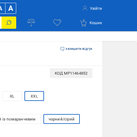
A
A
Увійти
Кошик
залишити відгук
КОД
MP11464852
XL
XXL
й із помаранчевим
чорний/сірий