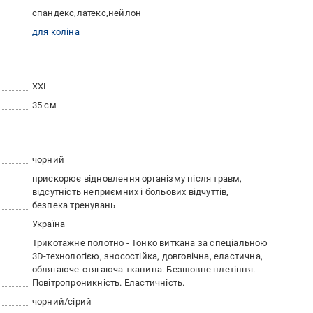
спандекс
латекс
нейлон
для коліна
XXL
35 см
чорний
прискорює відновлення організму після травм
відсутність неприємних і больових відчуттів
безпека тренувань
Україна
Трикотажне полотно - Тонко виткана за спеціальною
3D-технологією, зносостійка, довговічна, еластична,
облягаюче-стягаюча тканина. Безшовне плетіння.
Повітропроникність. Еластичність.
чорний/сірий