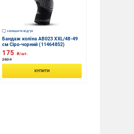
залишити відгук
Бандаж коліна AB023 XXL/48-49
см Сіро-чорний (11464852)
175
₴/шт.
250 ₴
КУПИТИ