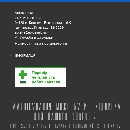
Аптека 100+
ТОВ «Епіцентр К»
04128 м. Київ, вул. Берковецька, 6-К
Ідентифікаційний код: 32490244
apteka@epicentrk.ua
АІ Служба підтримки
Написати нам повідомлення
ІНФОРМАЦІЯ