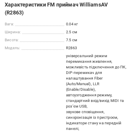
Характеристики FM приймач WilliamsAV
(R2863)
Вага:
0.04 кг
Ширина:
2.5 см
Висота:
7.5 см
Модель:
R2863
універсальний режим
перемикання живлення
можливість підключення до ПК
DIP-перемикач для
налаштування Fiber
(Auto/Manual), LLR
(Enable/Disable)
автоузгодження режиму
стандартний вхід/вихід MIDI та
роз’єм USB
звукове сповіщення
синхронізація із пристроєм
індикатори стану на передній
панелі