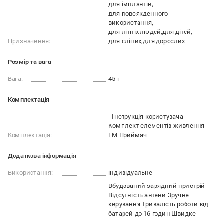
для імплантів
для повсякденного
використання
для літніх людей
для дітей
Призначення:
для сліпих
для дорослих
Розмір та вага
Вага:
45 г
Комплектація
- Інструкція користувача -
Комплект елементів живлення -
Комплектація:
FM Приймач
Додаткова інформація
Використання:
індивідуальне
Вбудований зарядний пристрій
Відсутність антени Зручне
керування Тривалість роботи від
батарей до 16 годин Швидке