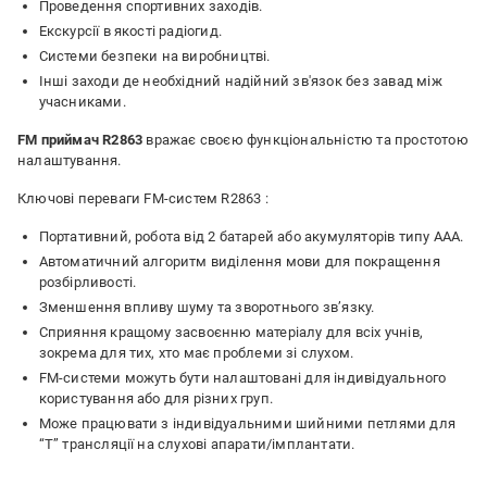
Проведення спортивних заходів.
Екскурсії в якості радіогид.
Системи безпеки на виробництві.
Інші заходи де необхідний надійний зв'язок без завад між
учасниками.
FM приймач R2863
вражає своєю функціональністю та простотою
налаштування.
Ключові переваги FM-систем R2863 :
Портативний, робота від 2 батарей або акумуляторів типу ААА.
Автоматичний алгоритм виділення мови для покращення
розбірливості.
Зменшення впливу шуму та зворотнього зв’язку.
Сприяння кращому засвоєнню матеріалу для всіх учнів,
зокрема для тих, хто має проблеми зі слухом.
FM-системи можуть бути налаштовані для індивідуального
користування або для різних груп.
Може працювати з індивідуальними шийними петлями для
“T” трансляції на слухові апарати/імплантати.