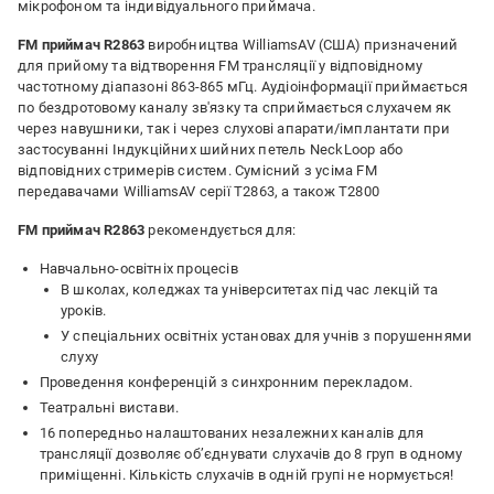
мікрофоном та індивідуального приймача.
FM приймач R2863
виробництва WilliamsAV (США) призначений
для прийому та відтворення FM трансляції у відповідному
частотному діапазоні 863-865 мГц. Аудіоінформації приймається
по бездротовому каналу зв'язку та сприймається слухачем як
через навушники, так і через слухові апарати/імплантати при
застосуванні Індукційних шийних петель NeckLoop або
відповідних стримерів систем. Сумісний з усіма FM
передавачами WilliamsAV серії Т2863, а також Т2800
FM приймач R2863
рекомендується для:
Навчально-освітніх процесів
В школах, коледжах та університетах під час лекцій та
уроків.
У спеціальних освітніх установах для учнів з порушеннями
слуху
Проведення конференцій з синхронним перекладом.
Театральні вистави.
16 попередньо налаштованих незалежних каналів для
трансляції дозволяє об’єднувати слухачів до 8 груп в одному
приміщенні. Кількість слухачів в одній групі не нормується!