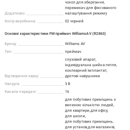
чохол для зберігання
перемикач для фіксованого
Додатково:
налаштування режиму
Колір виробника:
02 чорний
Основні характеристики FM приймач WilliamsAV (R2863)
Бренд:
Williams AV
Тип:
приймач
слуховий апарат
індивідуальна шийна петля
кохлеарний імплантат
Відтворення звуку:
дротові навушники
Напруга:
3 В
Канали передачі:
16
для побутових приміщень з
великою кількістю людей
для квартири
для офісу
для школи
для побутових приміщень
для установ
для магазинів