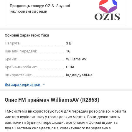
Продавець товару:
OZIS- Звукові
інклюзивні системи
Основні характеристики
Напруга:
3 В
Канали передачі:
16
Бренд:
Williams AV
Країна-виробник:
США
Використання:
індивідуальне
Всі характеристики
Опис FM приймач WilliamsAV (R2863)
FM-системи використовуються для передачі розбірливої ​​мови та
чистого аудіосигналу у громадських місцях. Вони дозволяють
виключити будь-які перешкоди, включаючи фонові шуми та
луна. Система складається з колективного передавача з