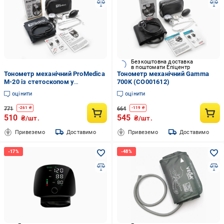
Безкоштовна доставка
в поштомати Епіцентр
Тонометр механічний ProMedica
Тонометр механічний Gamma
M-20 із стетоскопом у
700K (CO001612)
комплекті (CO002551)
оцінити
оцінити
771
664
-
261
₴
-
119
₴
510
545
₴/шт.
₴/шт.
Привеземо
Доставимо
Привеземо
Доставимо