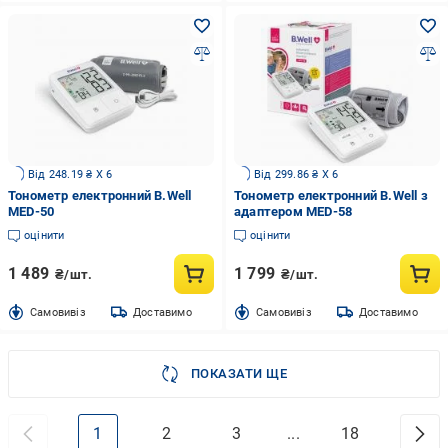
Від 248.19 ₴ X 6
Від 299.86 ₴ X 6
Тонометр електронний B.Well
Тонометр електронний B.Well з
MED-50
адаптером MED-58
оцінити
оцінити
1 489
1 799
₴/шт.
₴/шт.
Cамовивіз
Доставимо
Cамовивіз
Доставимо
ПОКАЗАТИ ЩЕ
1
2
3
...
18