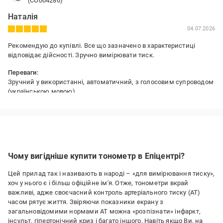
(CO004286)
Наталія
04.07.2026
Рекомендую до купівлі. Все що зазначено в характеристиці
відповідає дійсності. Зручно вимірювати тиск.
Переваги:
Зручний у використанні, автоматичний, з голосовим супроводом
(українською мовою)
Недоліки:
Не виявлено
Чому вигідніше купити тонометр в Епіцентрі?
Цей прилад так і називають в народі – «для вимірювання тиску»,
хоч у нього є і більш офіційне ім'я. Отже, тонометри вкрай
важливі, адже своєчасний контроль артеріального тиску (АТ)
часом рятує життя. Звіряючи показники екрану з
загальновідомими нормами АТ можна «розпізнати» інфаркт,
інсульт, гіпертонічний криз і багато іншого. Навіть якщо Ви, на