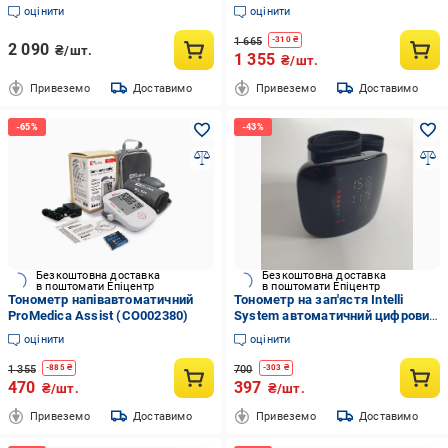
адаптером (CO002376)
оцінити
оцінити
1 665
-
310
₴
2 090
₴/шт.
1 355
₴/шт.
Привеземо
Доставимо
Привеземо
Доставимо
Безкоштовна доставка
Безкоштовна доставка
в поштомати Епіцентр
в поштомати Епіцентр
Тонометр напівавтоматичний
Тонометр на зап'ястя Intelli
ProMedica Assist (CO002380)
System автоматичний цифровий
Чорний (YRS-714)
оцінити
оцінити
1 355
700
-
885
₴
-
303
₴
470
397
₴/шт.
₴/шт.
Привеземо
Доставимо
Привеземо
Доставимо