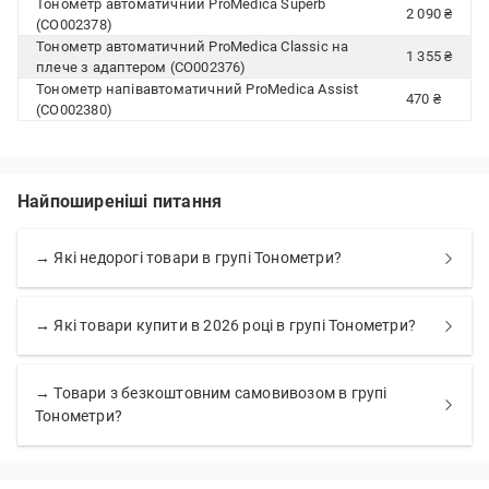
Тонометр автоматичний ProMedica Superb
2 090 ₴
(CO002378)
Тонометр автоматичний ProMedica Classic на
1 355 ₴
плече з адаптером (CO002376)
Тонометр напівавтоматичний ProMedica Assist
470 ₴
(CO002380)
Найпоширеніші питання
→ Які недорогі товари в групі Тонометри?
→ Які товари купити в 2026 році в групі Тонометри?
→ Товари з безкоштовним самовивозом в групі
Тонометри?