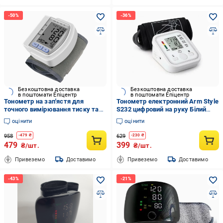
Безкоштовна доставка
Безкоштовна доставка
в поштомати Епіцентр
в поштомати Епіцентр
Тонометр на зап'ястя для
Тонометр електронний Arm Style
точного вимірювання тиску та
S232 цифровий на руку Білий
пульсу від батарейок Сірий
(232М)
оцінити
оцінити
(0067452)
958
629
-
479
₴
-
230
₴
479
399
₴/шт.
₴/шт.
Привеземо
Доставимо
Привеземо
Доставимо