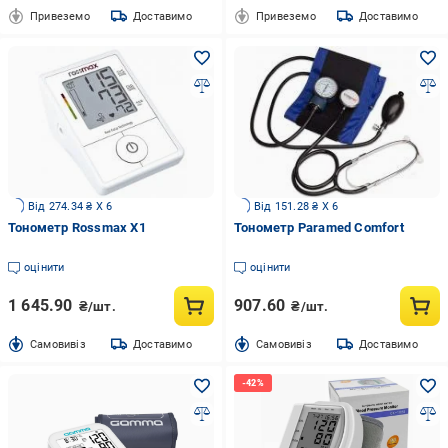
Привеземо
Доставимо
Привеземо
Доставимо
Від 274.34 ₴ X 6
Від 151.28 ₴ X 6
Тонометр Rossmax X1
Тонометр Paramed Comfort
оцінити
оцінити
1 645.90
907.60
₴/шт.
₴/шт.
Cамовивіз
Доставимо
Cамовивіз
Доставимо