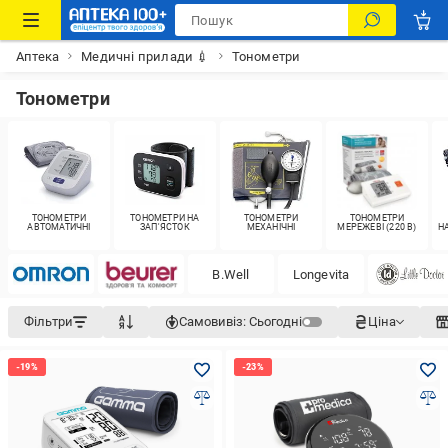
Аптека
Медичні прилади 💉
Тонометри
Тонометри
ТОНОМЕТРИ
ТОНОМЕТРИ НА
ТОНОМЕТРИ
ТОНОМЕТРИ
АВТОМАТИЧНІ
ЗАП'ЯСТОК
МЕХАНІЧНІ
МЕРЕЖЕВІ (220 В)
Н
B.Well
Longevita
Фільтри
Самовивіз:
Сьогодні
Ціна