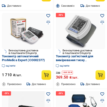
Доставимо
Cамовивіз
Доставимо
Безкоштовна доставка
Безкоштовна доставка
в поштомати Епіцентр
в поштомати Епіцентр
Тонометр автоматичний
Тонометр зап'ястний для
ProMedica Expert (CO002377)
вимірювання тиску
(2479517003)
оцінити
оцінити
739
-
369.50
₴
1 710
₴/шт.
369.50
₴/шт.
Привеземо
Доставимо
Привеземо
Доставимо