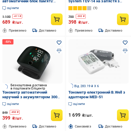
автоматичний блок пам'яті/
System TEV-14 на зап'ястя з
індикатор рівня тиску (1177)
голосовим монітором Чорний
оцінити
1
1 100
700
-
411
₴
-
302
₴
689
398
₴/шт.
₴/шт.
Привеземо
Доставимо
Привеземо
Доставимо
Безкоштовна доставка
Від 283.19 ₴ X 6
в поштомати Епіцентр
Тонометр автоматичний
Тонометр електронний B.Well з
наручний з акумулятором 300
адаптером MED-51
мАг (1067)
оцінити
оцінити
849
-
450
₴
1 699
₴/шт.
399
₴/шт.
Привеземо
Доставимо
Cамовивіз
Доставимо