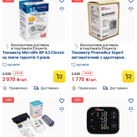
Безкоштовна доставка
Безкоштовна доставка
в поштомати Епіцентр
в поштомати Епіцентр
Тонометр Microlife BP A2 Classic
Тонометр Promedica Expert
на плече гарантія 5 років
автоматичний з адаптером
гарантія 10 років
оцінити
оцінити
2 300
2 530
-
230
₴
-
760
₴
2 070
1 770
₴/шт.
₴/шт.
Привеземо
Доставимо
Привеземо
Доставимо