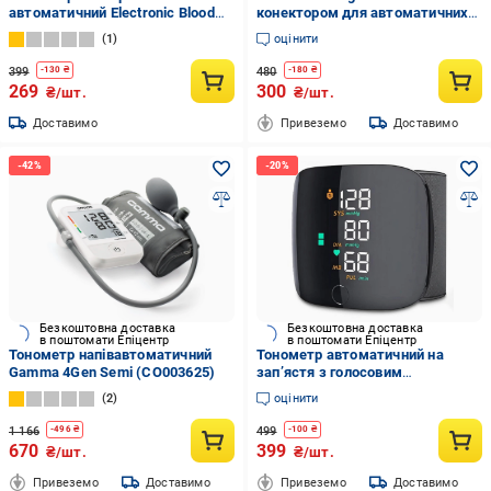
автоматичний Electronic Blood
конектором для автоматичних
Pressure на батарейках Білий
та напівавтоматичних
1
оцінити
тонометрів з однією трубкою
22-40 см
399
480
-
130
₴
-
180
₴
269
300
₴/шт.
₴/шт.
Доставимо
Привеземо
Доставимо
Безкоштовна доставка
Безкоштовна доставка
в поштомати Епіцентр
в поштомати Епіцентр
Тонометр напівавтоматичний
Тонометр автоматичний на
Gamma 4Gen Semi (CO003625)
зап’ястя з голосовим
помічником англійською з
2
оцінити
акумулятором Чорний
(2694537066)
1 166
499
-
496
₴
-
100
₴
670
399
₴/шт.
₴/шт.
Привеземо
Доставимо
Привеземо
Доставимо