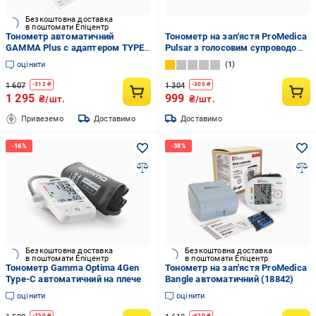
Безкоштовна доставка
в поштомати Епіцентр
Тонометр автоматичний
Тонометр на зап'ястя ProMedica
GAMMA Plus с адаптером TYPE-
Pulsar з голосовим супроводом і
C та термометр (CO004265)
адаптером Type-С (CO004341)
оцінити
1
1 607
1 304
-
312
₴
-
305
₴
1 295
999
₴/шт.
₴/шт.
Привеземо
Доставимо
Доставимо
Безкоштовна доставка
Безкоштовна доставка
в поштомати Епіцентр
в поштомати Епіцентр
Тонометр Gamma Optima 4Gen
Тонометр на зап'ястя ProMedica
Type-C автоматичний на плече
Bangle автоматичний (18842)
оцінити
оцінити
-
250
₴
-
620
₴