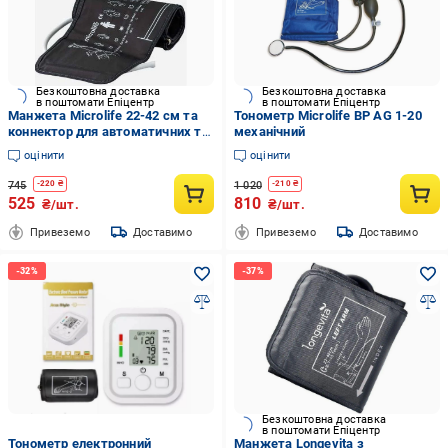
Безкоштовна доставка
Безкоштовна доставка
в поштомати Епіцентр
в поштомати Епіцентр
Манжета Microlife 22-42 см та
Тонометр Microlife BP AG 1-20
коннектор для автоматичних та
механічний
напівавтоматичних тонометрів
оцінити
оцінити
з однією трубкою Сірий (18567)
745
1 020
-
220
₴
-
210
₴
525
810
₴/шт.
₴/шт.
Привеземо
Доставимо
Привеземо
Доставимо
Безкоштовна доставка
в поштомати Епіцентр
Тонометр електронний
Манжета Longevita з