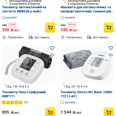
Безкоштовна доставка
Безкоштовна доставка
в поштомати Епіцентр
в поштомати Епіцентр
Тонометр автоматичний на
Манжета для автоматичних та
зап’ястя WEB506 у кейсі
напівавтоматичних тонометрів
(31765052)
Vega 22-42 см з однією трубкою
оцінити
оцінити
Сірий (18574)
400
640
-
70
₴
-
310
₴
330
330
₴/шт.
₴/шт.
Привеземо
Доставимо
Привеземо
Доставимо
Від 149.18 ₴ X 6
Від 257.36 ₴ X 6
Тонометр Heaco Цифровий
Тонометр Omron M1 Basic (HEM-
WBP111
7121J-AF)
1
оцінити
895
1 544
₴/шт.
₴/шт.