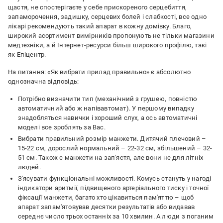
щастя, не спостерігаєте у себе прискореного серцебиття,
запаморочення, задишку, серцевих болей і слабкості, все одно
лікарі рекомендують такий апарат в кожну домівку. Благо,
широкий асортимент вимірників пропонують не тільки магазини
медтехніки, а й Інтернет-ресурси більш широкого профілю, такі
як Епіцентр.
На питання: «Як вибрати прилад правильно» є абсолютно
однозначна відповідь:
Потрібно визначити тип (механічний з грушею, повністю
автоматичний або ж напівавтомат). У першому випадку
знадобляться навички і хороший слух, а ось автоматичні
моделі все зроблять за Вас.
Вибрати правильний розмір манжети. Дитячий плечовий –
15-22 см, дорослий нормальний – 22-32 см, збільшений – 32-
51 см. Також є манжети на зап'ястя, але вони не для літніх
людей.
З'ясувати функціональні можливості. Комусь стануть у нагоді
індикатори аритмії, підвищеного артеріального тиску і точної
фіксації манжети, багато хто цікавиться пам'яттю – щоб
апарат запам'ятовував десятки результатів або видавав
середнє число трьох останніх за 10 хвилин. А люди з поганим