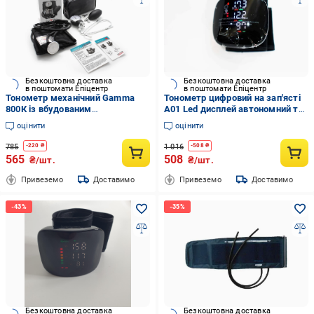
Безкоштовна доставка
Безкоштовна доставка
в поштомати Епіцентр
в поштомати Епіцентр
Тонометр механічний Gamma
Тонометр цифровий на зап'ясті
800К із вбудованим
A01 Led дисплей автономний та
стетоскопом (CO001294)
автоматичний (2079257657)
оцінити
оцінити
785
1 016
-
220
₴
-
508
₴
565
508
₴/шт.
₴/шт.
Привеземо
Доставимо
Привеземо
Доставимо
Безкоштовна доставка
Безкоштовна доставка