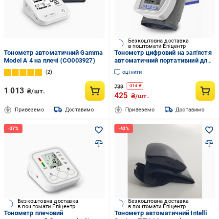
Безкоштовна доставка
в поштомати Епіцентр
Тонометр автоматичний Gamma
Тонометр цифровий на зап'ястя
Model А 4 на плечі (CO003927)
автоматичний портативний для
вимірювання артеріального
2
оцінити
тиску та пульсу (2479517002)
739
-
314
₴
1 013
₴/шт.
425
₴/шт.
Привеземо
Доставимо
Привеземо
Доставимо
Безкоштовна доставка
Безкоштовна доставка
в поштомати Епіцентр
в поштомати Епіцентр
Тонометр плечовий
Тонометр автоматичний Intelli