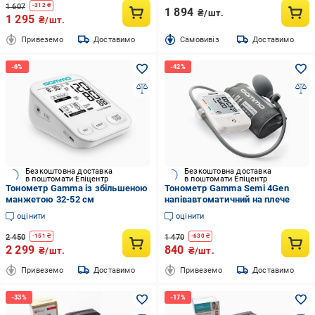
1 607
-
312
₴
1 894
₴/шт.
1 295
₴/шт.
Привеземо
Доставимо
Cамовивіз
Доставимо
Безкоштовна доставка
Безкоштовна доставка
в поштомати Епіцентр
в поштомати Епіцентр
Тонометр Gamma із збільшеною
Тонометр Gamma Semi 4Gen
манжетою 32-52 см
напівавтоматичний на плече
оцінити
оцінити
2 450
1 470
-
151
₴
-
630
₴
2 299
840
₴/шт.
₴/шт.
Привеземо
Доставимо
Привеземо
Доставимо