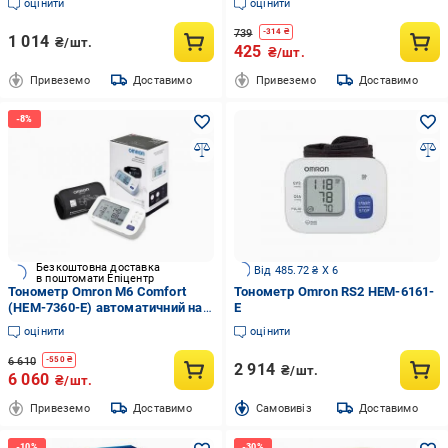
оцінити
оцінити
739
-
314
₴
1 014
₴/шт.
425
₴/шт.
Привеземо
Доставимо
Привеземо
Доставимо
Безкоштовна доставка
Від 485.72 ₴ X 6
в поштомати Епіцентр
Тонометр Omron M6 Comfort
Тонометр Omron RS2 НЕМ-6161-
(HEM-7360-Е) автоматичний на
E
плече гарантія 5 років
оцінити
оцінити
6 610
-
550
₴
2 914
₴/шт.
6 060
₴/шт.
Привеземо
Доставимо
Cамовивіз
Доставимо