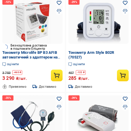
Безкоштовна доставка
в поштомати Епіцентр
Тонометр Microlife BP B3 AFIB
Тонометр Arm Style B02R
автоматичний з адаптером на
(70527)
плече гарантія 5 років
оцінити
оцінити
3 750
407
-
460
₴
-
122
₴
3 290
285
₴/шт.
₴/шт.
Привеземо
Доставимо
Доставимо