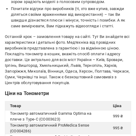
зором зрадіють моделі з голосовим супроводом.
Почитати відгуки про виробників (ті, хто вже купив, завжди
діляться своїми враженнями від використання) – так Ви
швидше дізнаєтеся плюси і мінуси, точність і похибки. А як
саме вимірювати, Вам підкажуть відеоогляди і статті.
Останній крок – замовлення товару на сайті. Тут Ви знайдете всі
характеристики і детальні фото. Медтехніка від провідних
виробників представлена ​​з гарантією і за відмінною ціною.
Покладіть тонометр в кошик, вкажіть спосіб оплати і адресу
доставки. Це актуально для всіх міст України – Київ, Бровари,
Ірпінь, Вишгород, Хмельницький, Львів, Тернопіль, Харків,
Запоріжжя, Миколаїв, Вінниця, Одеса, Херсон, Полтава, Черкаси,
Суми, Чернівці та інші. Також є безкоштовний самовивіз з
Центрів обслуговування покупців.
Ціни на Тонометри
Товар
Ціна
Тонометр автоматичний Gamma Optima на
999 ₴
плече з Type-C (CO003623)
Тонометр автоматичний ProMedica Sense
995 ₴
(CO004286)