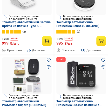
Безкоштовна доставка
Безкоштовна доставка
в поштомати Епіцентр
в поштомати Епіцентр
Тонометр автоматичний Gamma
Тонометр автоматичний
Optima на плече з Type-C
ProMedica Sense (CO004286)
(CO003623)
2
2
1 238
1 293
-
239
₴
-
298
₴
999
995
₴/шт.
₴/шт.
Привеземо
Доставимо
Привеземо
Доставимо
Безкоштовна доставка
Безкоштовна доставка
в поштомати Епіцентр
в поштомати Епіцентр
Тонометр автоматичний
Тонометр автоматичний
ProMedica Superb (CO002378)
ProMedica Classic на плече з