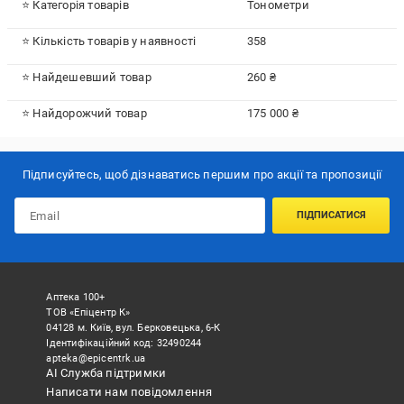
⭐ Категорія товарів
Тонометри
⭐ Кількість товарів у наявності
358
⭐ Найдешевший товар
260 ₴
⭐ Найдорожчий товар
175 000 ₴
Підписуйтесь, щоб дізнаватись першим про акції та пропозиції
ПІДПИСАТИСЯ
Аптека 100+
ТОВ «Епіцентр К»
04128 м. Київ, вул. Берковецька, 6-К
Ідентифікаційний код: 32490244
apteka@epicentrk.ua
АІ Служба підтримки
Написати нам повідомлення