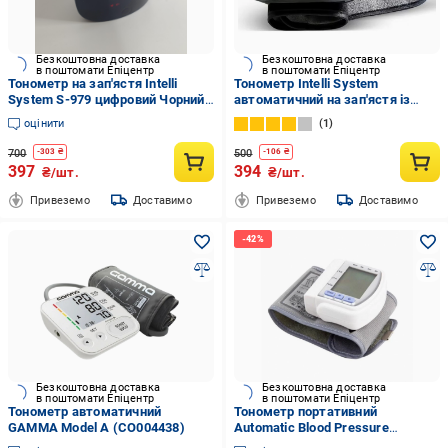
Безкоштовна доставка
Безкоштовна доставка
в поштомати Епіцентр
в поштомати Епіцентр
Тонометр на зап'ястя Intelli
Тонометр Intelli System
System S-979 цифровий Чорний
автоматичний на зап'ястя із
(17514220)
сенсорним екраном (IS100)
оцінити
1
700
500
-
303
₴
-
106
₴
397
394
₴/шт.
₴/шт.
Привеземо
Доставимо
Привеземо
Доставимо
Безкоштовна доставка
Безкоштовна доставка
в поштомати Епіцентр
в поштомати Епіцентр
Тонометр автоматичний
Тонометр портативний
GAMMA Model А (CO004438)
Automatic Blood Pressurе
(2479517001)