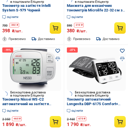
в поштомати Епіцентр
в поштомати Епіцентр
Тонометр на зап'ястя Intelli
Манжета для механічних
System S-979 Чорний
тонометрів Microlife 22-32 см з
кільцем та двома трубками
оцінити
оцінити
700
590
-
302
₴
-
210
₴
398
380
₴/шт.
₴/шт.
Привеземо
Доставимо
Привеземо
Доставимо
Безкоштовна доставка
Безкоштовна доставка
в поштомати Епіцентр
в поштомати Епіцентр
Тонометр Nissei WS-C2
Тонометр автоматичний
автоматичний на зап'ястя
Longevita DBP-6175 Comfort+
(18695)
Type-C з озвучкою
оцінити
оцінити
2 350
2 460
-
460
₴
-
670
₴
1 890
1 790
₴/шт.
₴/шт.