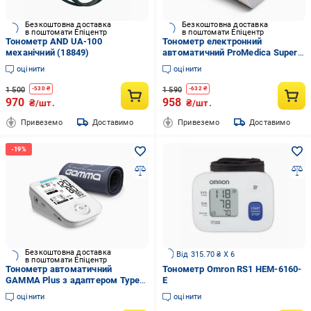
Безкоштовна доставка
Безкоштовна доставка
в поштомати Епіцентр
в поштомати Епіцентр
Тонометр AND UA-100
Тонометр електронний
механічний (18849)
автоматичний ProMedica Superb
(14035406)
оцінити
оцінити
1 500
1 590
-
530
₴
-
632
₴
970
958
₴/шт.
₴/шт.
Привеземо
Доставимо
Привеземо
Доставимо
Безкоштовна доставка
Від 315.70 ₴ X 6
в поштомати Епіцентр
Тонометр автоматичний
Тонометр Omron RS1 НЕМ-6160-
GAMMA Plus з адаптером Type-
E
C (CO003624)
оцінити
оцінити