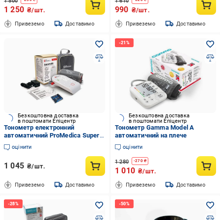
1 500
1 610
1 250
990
₴/шт.
₴/шт.
Привеземо
Доставимо
Привеземо
Доставимо
Безкоштовна доставка
Безкоштовна доставка
в поштомати Епіцентр
в поштомати Епіцентр
Тонометр електронний
Тонометр Gamma Model A
автоматичний ProMedica Superb
автоматичний на плече
(CO004152)
оцінити
оцінити
1 280
-
270
₴
1 045
₴/шт.
1 010
₴/шт.
Привеземо
Доставимо
Привеземо
Доставимо