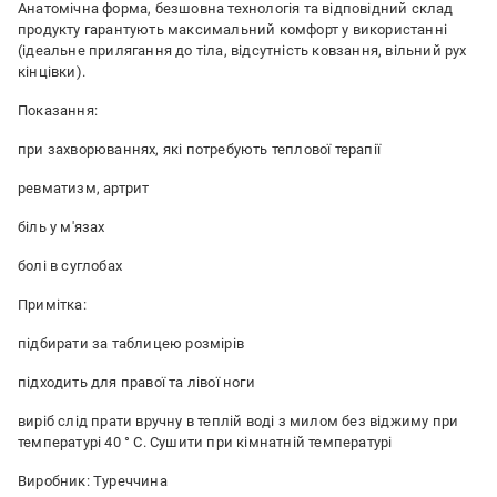
Анатомічна форма, безшовна технологія та відповідний склад
продукту гарантують максимальний комфорт у використанні
(ідеальне прилягання до тіла, відсутність ковзання, вільний рух
кінцівки).
Показання:
при захворюваннях, які потребують теплової терапії
ревматизм, артрит
біль у м'язах
болі в суглобах
Примітка:
підбирати за таблицею розмірів
підходить для правої та лівої ноги
виріб слід прати вручну в теплій воді з милом без віджиму при
температурі 40 ° C. Сушити при кімнатній температурі
Виробник: Туреччина