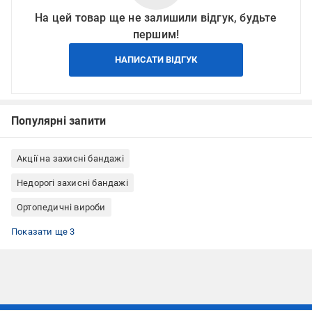
На цей товар ще не залишили відгук, будьте
першим!
НАПИСАТИ ВІДГУК
Популярні запити
Акції на захисні бандажі
Недорогі захисні бандажі
Ортопедичні вироби
Все для бігу
Лікувальні наколінники
Наколінники при артриті і артрозі
Показати ще 3