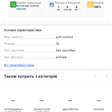
Надійні транзакції
Продає в Епіцентрі
Вподобання к
Безпечна оплата
1
6
4
100%
картою
рік
місяців
дні
Основні характеристики
Вид захисту:
для коліна
Розмір:
XL
Тип застібки:
без застібки
Тип фіксації:
м'який
Всі характеристики
Також купують з категорій
ОРТОПЕДИЧНІ
ЗАХИСТ ДЛЯ
ШКАРПЕТКИ
ГАНТЕЛІ