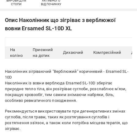
ВИРОБИ ДЛЯ
АКТИВНОГО
СТОПИ
ВІДПОЧИНКУ
Опис Наколінник що зігріває з верблюжої
вовни Ersamed SL-10D XL
На
Приємний
Дихаючий
Компресійний
Дв
коліно
на дотик
Наколінник зігріваючий "Верблюжий" коричневий - Ersamed SL-
10D
Наколінник із вовни верблюда Ersamed SL-10D зберігає
природне тепло тіла, він розігріває суглоби, розслаблює м'язи,
покращує кровообіг, тим самим знімаючи набряки, біль,
особливо ревматичного походження.
Рекомендується використовувати при дегенеративних змінах
суглобів, після травм, таких як розтягування суглобів і
розтягнення зв'язок, а також коли потрібна місцева терапія, що
зігріває.