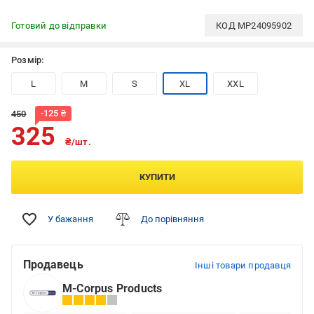
Готовий до відправки
КОД
MP24095902
Розмір:
L
M
S
XL
XXL
-
125
₴
450
325
₴/шт.
КУПИТИ
У бажання
До порівняння
Продавець
Інші товари продавця
M-Corpus Products