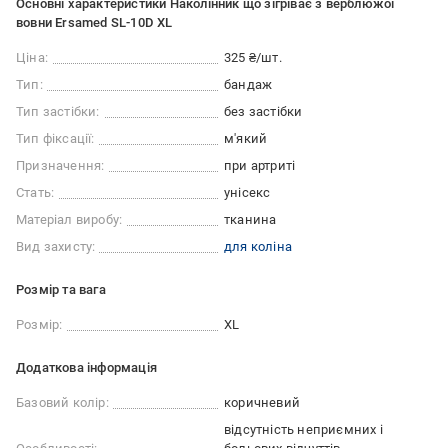
Основні характеристики Наколінник що зігріває з верблюжої
вовни Ersamed SL-10D XL
Ціна:
325 ₴/шт.
Тип:
бандаж
Тип застібки:
без застібки
Тип фіксації:
м'який
Призначення:
при артриті
Стать:
унісекс
Матеріал виробу:
тканина
Вид захисту:
для коліна
Розмір та вага
Розмір:
XL
Додаткова інформація
Базовий колір:
коричневий
відсутність неприємних і