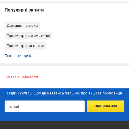
Популярні запити
Домашня аптека
Тонометри автоматичні
Тонометри на плече
Тонометри автоматичні на плече
Тонометри для дорослих
Тонометри мережеві (220 В)
Тонометри на батарейках
Тонометри ручні
Тонометри точні
Показати ще 6
Немає в наявності
Підписуйтесь, щоб дізнаватись першим про акції та пропозиції
ПІДПИСАТИСЯ