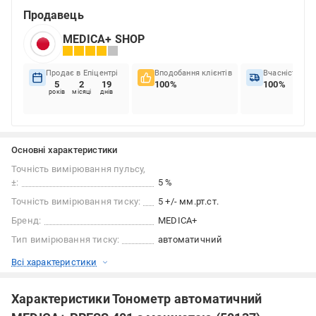
Продавець
MEDICA+ SHOP
Продає в Епіцентрі
Вподобання клієнтів
Вчасність до
5
2
19
100%
100%
років
місяці
днів
Основні характеристики
Точність вимірювання пульсу,
±:
5 %
Точність вимірювання тиску:
5 +/- мм.рт.ст.
Бренд:
MEDICA+
Тип вимірювання тиску:
автоматичний
Всі характеристики
Характеристики Тонометр автоматичний