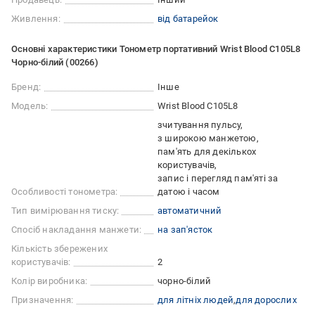
Живлення:
від батарейок
Основні характеристики Тонометр портативний Wrist Blood C105L8
Чорно-білий (00266)
Бренд:
Інше
Модель:
Wrist Blood C105L8
зчитування пульсу
з широкою манжетою
пам'ять для декількох
користувачів
запис і перегляд пам'яті за
Особливості тонометра:
датою і часом
Тип вимірювання тиску:
автоматичний
Спосіб накладання манжети:
на зап'ясток
Кількість збережених
користувачів:
2
Колір виробника:
чорно-білий
Призначення:
для літніх людей
для дорослих