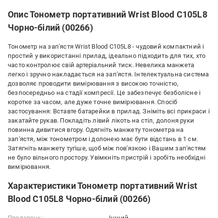
Опис Тонометр портативний Wrist Blood C105L8
Чорно-білий (00266)
Тонометр на зап'ястя Wrist Blood C105L8 - чудовий компактний і
простий у використанні прилад, ідеально підходить для тих, хто
часто контролює свій артеріальний тиск. Невелика манжета
легко і зручно накладається на зап'ястя. Інтелектуальна система
дозволяє проводити вимірювання з високою точністю,
безпосередньо на стадії компресії. Це забезпечує безболісне і
коротке за часом, але дуже точне вимірювання. Спосіб
застосування: Вставте батарейки в прилад. Зніміть всі прикраси і
закатайте рукав. Покладіть лівий лікоть на стіл, долоня руки
повинна дивитися вгору. Одягніть манжету тонометра на
зап'ястя, між тонометром і долонею має бути відстань в 1 см.
Затягніть манжету тугіше, щоб між пов'язкою і Вашим зап'ястям
не було вільного простору. Увімкніть пристрій і зробіть необхідні
вимірювання.
Характеристики Тонометр портативний Wrist
Blood C105L8 Чорно-білий (00266)
Продавець:
Інший