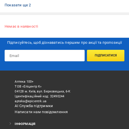
Тонометри для дорослих
Тонометри на батарейках
Показати ще 2
Немає в наявності
Підписуйтесь, щоб дізнаватись першим про акції та пропозиції
ПІДПИСАТИСЯ
Аптека 100+
ТОВ «Епіцентр К»
04128 м. Київ, вул. Берковецька, 6-К
Ідентифікаційний код: 32490244
apteka@epicentrk.ua
АІ Служба підтримки
Написати нам повідомлення
ІНФОРМАЦІЯ