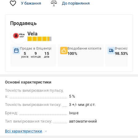
У бажання
До порівняння
Продавець
Vela
Продає в Епіцентрі
Вподобання клієнтів
Вчасність до
5
9
15
100%
98.53%
років
місяців
днів
Основні характеристики
Точність вимірювання пульсу,
±:
5 %
Точність вимірювання тиску:
3 +/- мм.рт.ст.
Бренд:
Інше
Тип вимірювання тиску:
автоматичний
Всі характеристики