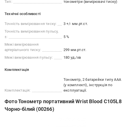
Тип:
тонометри (вимірювачі тиску)
Технічні особливості
Точність вимірювання тиску:
3 +/- мм.рт.ст.
Точність вимірювання пульсу,
±:
5 %
Межі вимірювання
артеріального тиску:
299 мм.рт.ст.
Межі вимірювання пульсу:
180 уд./хв
Комплектація
Тонометр, 2 батарейки типу ААА
(у комплекті), інструкція по
Комплектація:
експлуатації.
Фото Тонометр портативний Wrist Blood C105L8
Чорно-білий (00266)