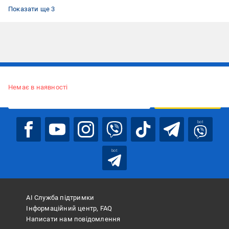
Все для бігу
Лікувальні наколінники
Наколінники при артриті і артрозі
Показати ще 3
Підписуйтесь, щоб дізнаватись першим про акції та пропозиції
Немає в наявності
ПІДПИСАТИСЯ
bot
bot
АІ Служба підтримки
Інформаційний центр, FAQ
Написати нам повідомлення