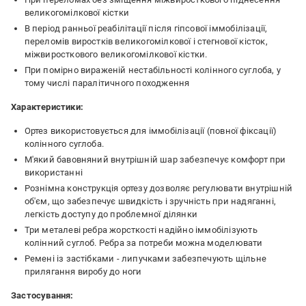
великогомілкової кістки
В період ранньої реабілітації після гіпсової іммобілізації,
переломів виростків великогомілкової і стегнової кісток,
міжвиросткового великогомілкової кістки.
При помірно вираженій нестабільності колінного суглоба, у
тому числі паралітичного походження
Характеристики:
Ортез використовується для іммобілізації (повної фіксації)
колінного суглоба.
М'який бавовняний внутрішній шар забезпечує комфорт при
використанні
Рознімна конструкція ортезу дозволяє регулювати внутрішній
об'єм, що забезпечує швидкість і зручність при надяганні,
легкість доступу до проблемної ділянки
Три металеві ребра жорсткості надійно іммобілізують
колінний суглоб. Ребра за потреби можна моделювати
Ремені із застібками - липучками забезпечують щільне
прилягання виробу до ноги
Застосування: