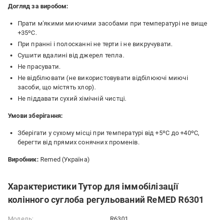
Догляд за виробом:
Прати м'якими миючими засобами при температурі не вище
+35ºС.
При пранні і полосканні не терти і не викручувати.
Сушити вдалині від джерел тепла.
Не прасувати.
Не відбілювати (не використовувати відбілюючі миючі
засоби, що містять хлор).
Не піддавати сухий хімічній чистці.
Умови зберігання:
Зберігати у сухому місці при температурі від +5ºС до +40ºС,
берегти від прямих сонячних променів.
Виробник:
Remed (Україна)
Характеристики Тутор для іммобілізації
колінного суглоба регульований ReMED R6301
Модель:
R6301