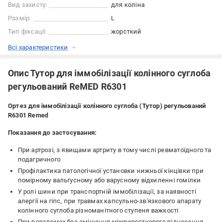
Вид захисту:
для коліна
Розмір:
L
Тип фіксації:
жорсткий
Всі характеристики
Опис Тутор для іммобілізації колінного суглоба
регульований ReMED R6301
Ортез для іммобілізації колінного суглоба (Тутор) регульований
R6301 Remed
Показання до застосування:
При артрозі, з явищами артриту в тому числі ревматоїдного та
подагричного
Профілактика патологічної установки нижньої кінцівки при
помірному вальгусному або варусному відхиленні гомілки
У ролі шини при транспортній іммобілізації, за наявності
алергії на гіпс, при травмах капсульно-зв'язкового апарату
колінного суглоба різноманітного ступеня важкості
При переломах без зміщення міжвиросткового піднесення