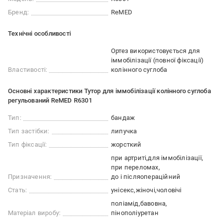
Бренд:
ReMED
Технічні особливості
Ортез використовується для
іммобілізації (повної фіксації)
Властивості:
колінного суглоба
Основні характеристики Тутор для іммобілізації колінного суглоба
регульований ReMED R6301
Тип:
бандаж
Тип застібки:
липучка
Тип фіксації:
жорсткий
при артриті
для іммобілізації
при переломах
Призначення:
до і післяопераційний
Стать:
унісекс
жіночі
чоловічі
поліамід
бавовна
Матеріал виробу:
пінополіуретан