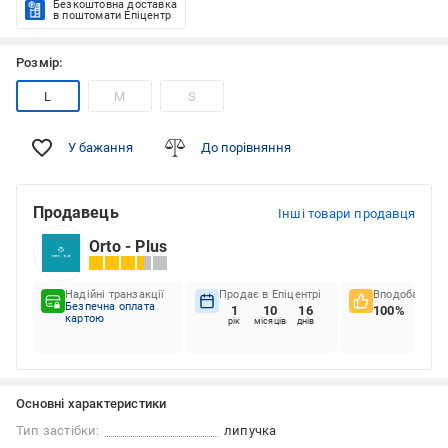
Безкоштовна доставка
в поштомати Епіцентр
Розмір:
L
M
S
У бажання
До порівняння
Продавець
Інші товари продавця
Orto - Plus
Надійні транзакції
Продає в Епіцентрі
Вподобання к
Безпечна оплата
1
10
16
100%
картою
рік
місяців
днів
Основні характеристики
Тип застібки:
липучка