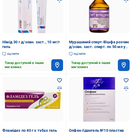
Німід 30 г д/зовн. заст., 10 мг/г
Мурашиний спирт-Вішфа розчин
гель
д/зовн. заст. спирт. по 50 мл у
флак. розчин 50
оцінити
оцінити
Товар доступний в інших
Товар доступний в інших
магазинах
магазинах
Фламідез по 40 г у тубах гель
Олфен гідрогель №10 пластир