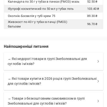
Календула по 30 г у тубах в пачках (FMCG) мазь
52.50 ₴
Ібупрофі косметичний по 50 мл у тубах гель
103.40 ₴
Окопнік-Босвелія у тубі крем 75
89.30 ₴
Живокост по 40 г у тубах в пачці (FMCG)
96.70 ₴
бальзам
Найпоширеніші питання
→ Які недорогі товари в групі Знеболювальні для
суглобів і м'язів?
→ Які товари купити в 2026 році в групі Знеболювальні
для суглобів і м'язів?
→ Товари з безкоштовним самовивозом в групі
Знеболювальні для суглобів і м'язів?