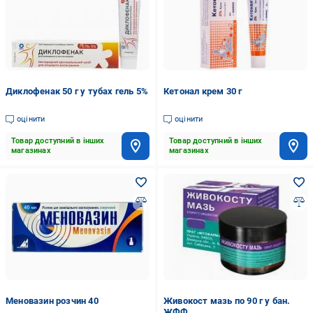
Диклофенак 50 г у тубах гель 5%
Кетонал крем 30 г
оцінити
оцінити
Товар доступний в інших
Товар доступний в інших
магазинах
магазинах
Меновазин розчин 40
Живокост мазь по 90 г у бан.
ЖФФ