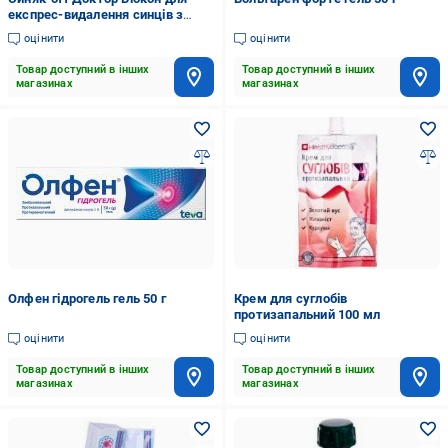
експрес-видалення синців з
тонуючим ефектом 30 г гель
оцінити
оцінити
Товар доступний в інших
Товар доступний в інших
магазинах
магазинах
Олфен гідрогель гель 50 г
Крем для суглобів
протизапальний 100 мл
оцінити
оцінити
Товар доступний в інших
Товар доступний в інших
магазинах
магазинах