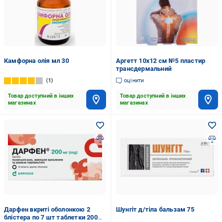
Камфорна олія мл 30
Аргетт 10х12 см №5 пластир
трансдермальний
1
оцінити
Товар доступний в інших
Товар доступний в інших
магазинах
магазинах
Дарфен вкриті оболонкою 2
Шунгiт д/тiла бальзам 75
блістера по 7 шт таблетки 200