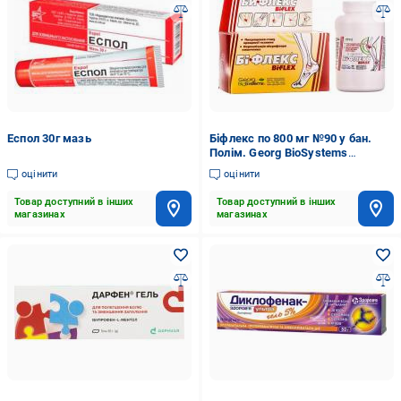
Еспол 30г мазь
Біфлекс по 800 мг №90 у бан.
Полім. Georg BioSystems
капсули
оцінити
оцінити
Товар доступний в інших
Товар доступний в інших
магазинах
магазинах