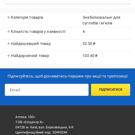
⭐ Категорія товарів
Знеболювальні для
суглобів і м'язів
⭐ Кількість товарів у наявності
4
⭐ Найдешевший товар
52.50 ₴
⭐ Найдорожчий товар
103.40 ₴
Підписуйтесь, щоб дізнаватись першим про акції та пропозиції
ПІДПИСАТИСЯ
Аптека 100+
ТОВ «Епіцентр К»
04128 м. Київ, вул. Берковецька, 6-К
Ідентифікаційний код: 32490244