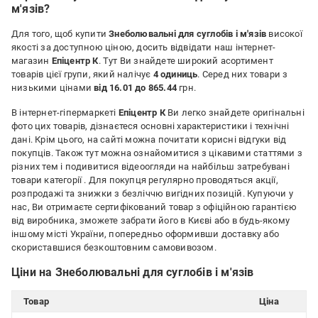
м'язів?
Для того, щоб купити
Знеболювальні для суглобів і м'язів
високої
якості за доступною ціною, досить відвідати наш інтернет-
магазин
Епіцентр К
. Тут Ви знайдете широкий асортимент
товарів цієї групи, який налічує
4 одиниць
. Серед них товари з
низькими цінами
від 16.01 до 865.44
грн.
В інтернет-гіпермаркеті
Епіцентр К
Ви легко знайдете оригінальні
фото цих товарів, дізнаєтеся основні характеристики і технічні
дані. Крім цього, на сайті можна почитати корисні відгуки від
покупців. Також тут можна ознайомитися з цікавими статтями з
різних тем і подивитися відеоогляди на найбільш затребувані
товари категорії
. Для покупця регулярно проводяться акції,
розпродажі та знижки з безліччю вигідних позицій. Купуючи у
нас, Ви отримаєте сертифікований товар з офіційною гарантією
від виробника, зможете забрати його в Києві або в будь-якому
іншому місті України, попередньо оформивши доставку або
скориставшися безкоштовним самовивозом.
Ціни на Знеболювальні для суглобів і м'язів
Товар
Ціна