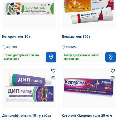
Кеторол гель 30 г
Диклак гель 100 г
оцінити
оцінити
Товар доступний в інших
Товар доступний в інших
магазинах
магазинах
Дип риліф гель по 15 г у тубах
Кетогель-Здоров'я гель 25 мг/г