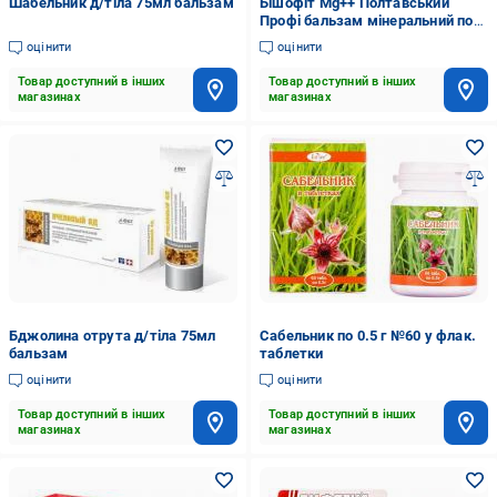
Шабельник д/тiла 75мл бальзам
Бішофіт Мg++ Полтавський
Профі бальзам мінеральний по
500 мл у пляш. бальзам
оцінити
оцінити
Товар доступний в інших
Товар доступний в інших
магазинах
магазинах
Бджолина отрута д/тiла 75мл
Сабельник по 0.5 г №60 у флак.
бальзам
таблетки
оцінити
оцінити
Товар доступний в інших
Товар доступний в інших
магазинах
магазинах