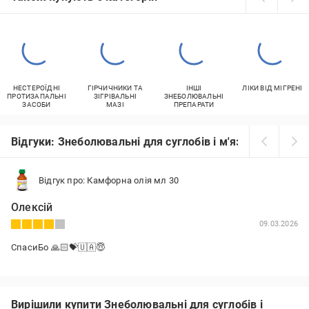
НЕСТЕРОЇДНІ
ГІРЧИЧНИКИ ТА
ІНШІ
ЛІКИ ВІД МІГРЕНІ
ПРОТИЗАПАЛЬНІ
ЗІГРІВАЛЬНІ
ЗНЕБОЛЮВАЛЬНІ
ЗАСОБИ
МАЗІ
ПРЕПАРАТИ
Відгуки: Знеболювальні для суглобів і м'язів
Відгук про: Камфорна олія мл 30
Олексій
09.03.2026
СпасиБо 🙏🏻💝🇺🇦😇
Вирішили купити Знеболювальні для суглобів і