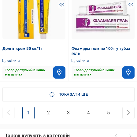
Долгіт крем 50 мг/1 г
Фламідез гель по 100 г у тубах
гель
оцінити
оцінити
Товар доступний в інших
Товар доступний в інших
магазинах
магазинах
ПОКАЗАТИ ЩЕ
1
2
3
4
5
Також купують з категорій