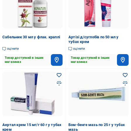
Сабельник 30 мл у флак. краплі
Артізі д/суглобів по 50 мл у
тубах крем
оцінити
оцінити
Товар доступний в інших
Товар доступний в інших
магазинах
магазинах
Аертал крем 15 мг/г 60 г у тубах
Бом-бенге мазь по 25 г у тубах
крем
мазь