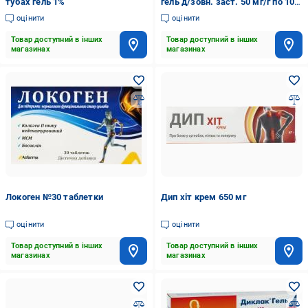
тубах гель 1%
гель д/зовн. заст. 50 мг/г по 100
г у тубах гель
оцінити
оцінити
Товар доступний в інших
Товар доступний в інших
магазинах
магазинах
Локоген №30 таблетки
Дип хіт крем 650 мг
оцінити
оцінити
Товар доступний в інших
Товар доступний в інших
магазинах
магазинах