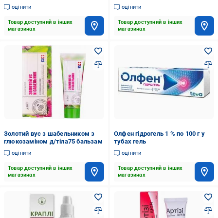
мг
оцінити
оцінити
Товар доступний в інших
Товар доступний в інших
магазинах
магазинах
Золотий вус з шабельником з
Олфен гідрогель 1 % по 100 г у
глюкозаміном д/тіла75 бальзам
тубах гель
оцінити
оцінити
Товар доступний в інших
Товар доступний в інших
магазинах
магазинах