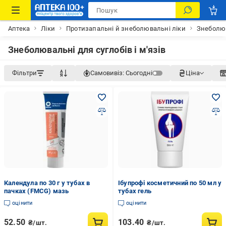
Аптека
Ліки
Протизапальні й знеболювальні ліки
Знеболюв
Знеболювальні для суглобів і м'язів
Фільтри
Самовивіз:
Сьогодні
Ціна
Календула по 30 г у тубах в
Ібупрофі косметичний по 50 мл у
пачках (FMCG) мазь
тубах гель
оцінити
оцінити
52.50
103.40
₴/шт.
₴/шт.