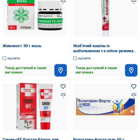
Живокост 50 г мазь
Жаб'ячий камінь із
шабельником та олією рижика
біоактивний у тубах 50 мл крем-
оцінити
оцінити
бальзам
Товар доступний в інших
Товар доступний в інших
магазинах
магазинах
Синяк-off Доктор Біокон для
Вольтарен форте гель 50 г