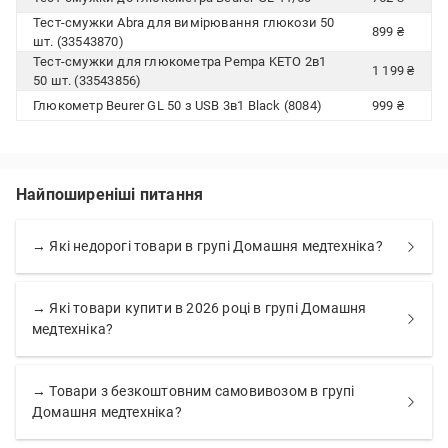
Тест-смужки Abra для вимірювання глюкози 50
899 ₴
шт. (33543870)
Тест-смужки для глюкометра Pempa KETO 2в1
1 199 ₴
50 шт. (33543856)
Глюкометр Beurer GL 50 з USB 3в1 Black (8084)
999 ₴
Найпоширеніші питання
→ Які недорогі товари в групі Домашня медтехніка?
→ Які товари купити в 2026 році в групі Домашня
медтехніка?
→ Товари з безкоштовним самовивозом в групі
Домашня медтехніка?