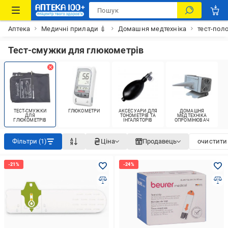
Аптека
Медичні прилади 💉
Домашня медтехніка
тест-пол
Тест-смужки для глюкометрів
ТЕСТ-СМУЖКИ
ГЛЮКОМЕТРИ
АКСЕСУАРИ ДЛЯ
ДОМАШНЯ
ДЛЯ
ТОНОМЕТРІВ ТА
МЕДТЕХНІКА
ГЛЮКОМЕТРІВ
ІНГАЛЯТОРІВ
ОПРОМІНЮВАЧ
Фільтри (1)
Ціна
Продавець
очистити 