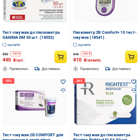
Тест-смужки до глюкометра
Глюкометр 2B Comfort+ 10 тест-
GAMMA DM 50 шт. (18552)
смужок (18541)
оцінити
оцінити
590
640
-
150
₴
-
230
₴
440
410
₴/шт.
₴/компл.
Привеземо
Доставимо
Привеземо
Доставимо
Тест-смужки 2B COMFORT для
Тест-смужки до глюкометра
визначення в крові рівня
Bionime Rightest ELSA 50 шт.