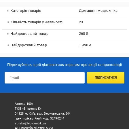
⭐ Категорія товарів
Домашня медтехніка
⭐ Кількість товарів у наявності
23
⭐ Найдешевший товар
260 ₴
⭐ Найдорожчий товар
1 990 ₴
Підписуйтесь, щоб дізнаватись першим про акції та пропозиції
ПІДПИСАТИСЯ
Аптека 100+
ТОВ «Епіцентр К»
04128 м. Київ, вул. Берковецька, 6-К
Ідентифікаційний код: 32490244
apteka@epicentrk.ua
АІ Служба підтримки