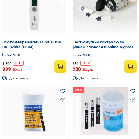
Глюкометр Beurer GL 50 з USB
Тест-смужки контролю за
3в1 White (8304)
рівнем глюкози Bionime Rightest
GS300 25 шт.
оцінити
оцінити
1 500
380
-
501
₴
-
100
₴
999
280
₴/шт.
₴/уп.
Доставимо
Доставимо