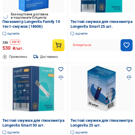
Безкоштовна доставка
в поштомати Епіцентр
Глюкометр Longevita Family 10
Тестові смужки для глюкометра
тест-смужок (18606)
Longevita Smart 25 шт.
оцінити
оцінити
730
-
200
₴
Очікується
530
₴/шт.
Привеземо
Доставимо
Тестові смужки для глюкометра
Тестові смужки для глюкометра
Longevita Smart 50 шт.
Longevita 25 шт.
оцінити
оцінити