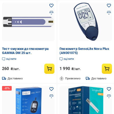
Тест-смужки до глюкометра
Глюкометр SensoLite Nova Plus
GAMMA DM 25 шт.
(AN001075)
оцінити
оцінити
260
1 990
₴/шт.
₴/шт.
Доставимо
Привеземо
Доставимо