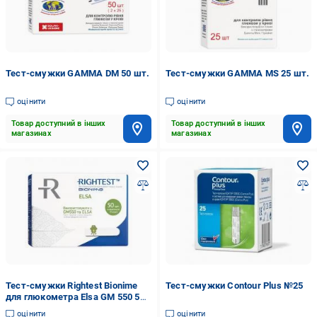
Тест-смужки GAMMA DM 50 шт.
Тест-смужки GAMMA MS 25 шт.
оцінити
оцінити
Товар доступний в інших
Товар доступний в інших
магазинах
магазинах
Тест-смужки Rightest Bionime
Тест-смужки Contour Plus №25
для глюкометра Elsa GM 550 50
шт.
оцінити
оцінити