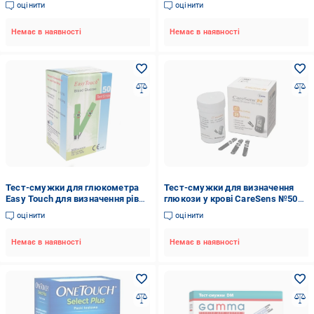
оцінити
оцінити
(17617336)
Немає в наявності
Немає в наявності
Тест-смужки для глюкометра
Тест-смужки для визначення
Easy Touch для визначення рівня
глюкози у крові CareSens №50
глюкози з чіпом 50 шт.
(10086039)
оцінити
оцінити
(AN001096)
Немає в наявності
Немає в наявності