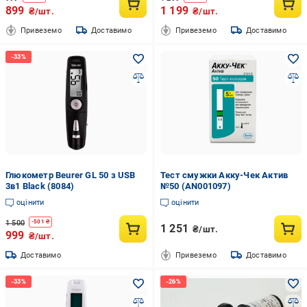
899
1 199
₴/шт.
₴/шт.
Привеземо
Доставимо
Привеземо
Доставимо
Глюкометр Beurer GL 50 з USB
Тест смужки Акку-Чек Актив
3в1 Black (8084)
№50 (AN001097)
оцінити
оцінити
1 500
-
501
₴
1 251
₴/шт.
999
₴/шт.
Доставимо
Привеземо
Доставимо