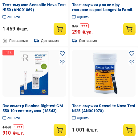
Тест-смужки Sensolite Nova Test
Тест-смужки для виміру
№50 (AN001069)
глюкози в крові Longevita Family
50 шт. (18607)
оцінити
оцінити
370
-
80
₴
1 459
₴/шт.
290
₴/уп.
Привеземо
Доставимо
Доставимо
Глюкометр Bionime Rightest GM
Тест-смужки Sensolite Nova Test
550 10 тест-смужок (18543)
№25 (AN001070)
оцінити
оцінити
1 060
-
150
₴
1 001
₴/шт.
910
₴/шт.