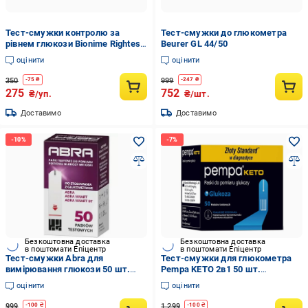
Тест-смужки контролю за
Тест-смужки до глюкометра
рівнем глюкози Bionime Rightest
Beurer GL 44/50
ELSA 25 шт.
оцінити
оцінити
350
999
-
75
₴
-
247
₴
275
752
₴/уп.
₴/шт.
Доставимо
Доставимо
Безкоштовна доставка
Безкоштовна доставка
в поштомати Епіцентр
в поштомати Епіцентр
Тест-смужки Abra для
Тест-смужки для глюкометра
вимірювання глюкози 50 шт.
Pempa KETO 2в1 50 шт.
(33543870)
(33543856)
оцінити
оцінити
999
1 299
-
100
₴
-
100
₴