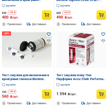
глюкози 50 шт. (18549)
(18550)
оцінити
оцінити
540
620
-
140
₴
-
130
₴
400
490
₴/шт.
₴/шт.
Привеземо
Доставимо
Привеземо
Доставимо
Тест-смужки для визначення в
Тест смужки Акку-Чек
крові рівня глюкози Bionime
Перформа Accu-Chek Performa
Rightest GS300 50 шт. (18551)
№50 (AN001098)
оцінити
оцінити
740
-
180
₴
1 394
₴/шт.
560
₴/шт.
Привеземо
Доставимо
Привеземо
Доставимо