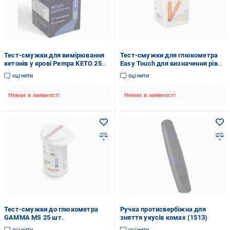
Тест-смужки для вимірювання
Тест-смужки для глюкометра
кетонів у крові Pempa KETO 25
Easy Touch для визначення рівня
шт. та 1 кодуюча смужка
сечової кислоти 25 шт.
оцінити
оцінити
(33543850)
(AN001120)
Немає в наявності
Немає в наявності
Тест-смужки до глюкометра
Ручка протисвербіжна для
GAMMA MS 25 шт.
зняття укусів комах (1513)
оцінити
оцінити