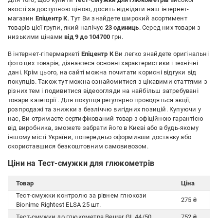
якості за доступною ціною, досить відвідати наш інтернет-
магазин
Епіцентр К
. Тут Ви знайдете широкий асортимент
товарів цієї групи, який налічує
23 одиниць
. Серед них товари з
низькими цінами
від 9 до 104700
грн.
В інтернет-гіпермаркеті
Епіцентр К
Ви легко знайдете оригінальні
фото цих товарів, дізнаєтеся основні характеристики і технічні
дані. Крім цього, на сайті можна почитати корисні відгуки від
покупців. Також тут можна ознайомитися з цікавими статтями з
різних тем і подивитися відеоогляди на найбільш затребувані
товари категорії
. Для покупця регулярно проводяться акції,
розпродажі та знижки з безліччю вигідних позицій. Купуючи у
нас, Ви отримаєте сертифікований товар з офіційною гарантією
від виробника, зможете забрати його в Києві або в будь-якому
іншому місті України, попередньо оформивши доставку або
скориставшися безкоштовним самовивозом.
Ціни на Тест-смужки для глюкометрів
Товар
Ціна
Тест-смужки контролю за рівнем глюкози
275 ₴
Bionime Rightest ELSA 25 шт.
Тест-смужки до глюкометра Beurer GL 44/50
752 ₴