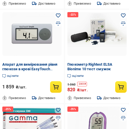
Привеземо
Доставимо
Привеземо
Доставимо
Апарат для вимірювання рівня
Глюкометр Rightest ELSA
глюкози в крові EasyTouch
Bionime 10 тест смужок
Simple (AN001094)
оцінити
оцінити
1 060
-
240
₴
1 859
₴/шт.
820
₴/шт.
Привеземо
Доставимо
Привеземо
Доставимо