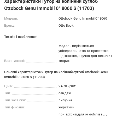
Характеристики Тутор на колінний суглоб
Ottobock Genu Immobil 0° 8060 S (11703)
Модель:
Ottobock Genu Immobil 0° 8060
Бренд:
Otto Bock
Технічні особливості
Модель вирізняється
універсальністю та простотою
підганяння, зручна для лежачих
Властивості:
хворих
Основні характеристики Тутор на колінний суглоб Ottobock Genu
Immobil 0° 8060 S (11703)
Ціна:
2 670 ₴/шт.
Тип:
бандаж
Тип застібки:
липучка
Тип фіксації:
жорсткий
при артриті
для іммобілізації