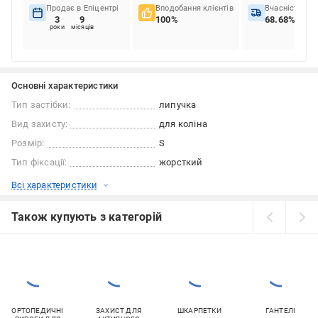
Продає в Епіцентрі
Вподобання клієнтів
Вчасність до
3
9
100%
68.68%
роки
місяців
Основні характеристики
Тип застібки:
липучка
Вид захисту:
для коліна
Розмір:
S
Тип фіксації:
жорсткий
Всі характеристики
Також купують з категорій
ОРТОПЕДИЧНІ
ЗАХИСТ ДЛЯ
ШКАРПЕТКИ
ГАНТЕЛІ