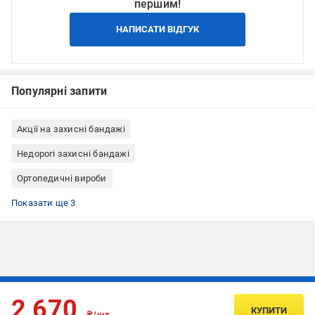
першим!
НАПИСАТИ ВІДГУК
Популярні запити
Акції на захисні бандажі
Недорогі захисні бандажі
Ортопедичні вироби
Все для бігу
Лікувальні наколінники
Наколінники при артриті і артрозі
Показати ще 3
Підписуйтесь, щоб дізнаватись першим про акції та пропозиції
2 670
КУПИТИ
₴/шт.