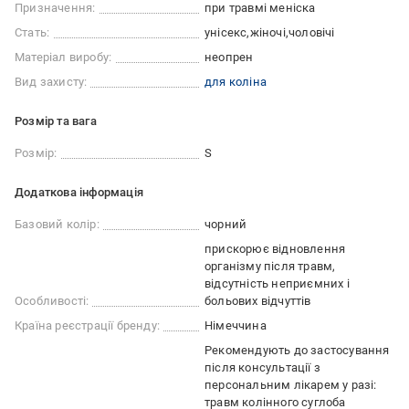
Призначення:
при травмі меніска
Стать:
унісекс
жіночі
чоловічі
Матеріал виробу:
неопрен
Вид захисту:
для коліна
Розмір та вага
Розмір:
S
Додаткова інформація
Базовий колір:
чорний
прискорює відновлення
організму після травм
відсутність неприємних і
Особливості:
больових відчуттів
Країна реєстрації бренду:
Німеччина
Рекомендують до застосування
після консультації з
персональним лікарем у разі:
травм колінного суглоба