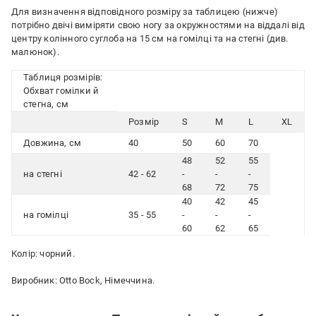
Для визначення відповідного розміру за таблицею (нижче)
потрібно двічі виміряти свою ногу за окружностями на віддалі від
центру колінного суглоба на 15 см на гомілці та на стегні (див.
малюнок).
Таблиця розмірів:
Обхват гомілки й
стегна, см
Розмір
S
M
L
XL
Довжина, см
40
50
60
70
48
52
55
на стегні
42 - 62
-
-
-
68
72
75
40
42
45
на гомілці
35 - 55
-
-
-
60
62
65
Колір: чорний.
Виробник: Otto Bock, Німеччина.