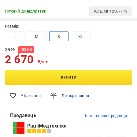
Готовий до відправки
КОД
MP12507713
Розмір:
L
M
S
XL
-
329
₴
2 999
2 670
₴/шт.
КУПИТИ
У бажання
До порівняння
Продавець
Інші товари продавця
РідніМедтехніка