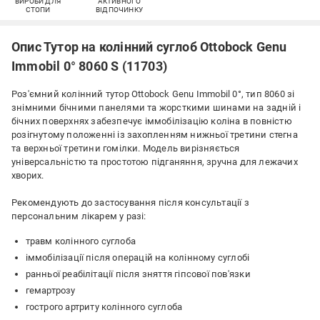
ВИРОБИ ДЛЯ
АКТИВНОГО
СТОПИ
ВІДПОЧИНКУ
Опис Тутор на колінний суглоб Ottobock Genu
Immobil 0° 8060 S (11703)
Роз'ємний колінний тутор Ottobock Genu Immobil 0°, тип 8060 зі
знімними бічними панелями та жорсткими шинами на задній і
бічних поверхнях забезпечує іммобілізацію коліна в повністю
розігнутому положенні із захопленням нижньої третини стегна
та верхньої третини гомілки. Модель вирізняється
універсальністю та простотою підганяння, зручна для лежачих
хворих.
Рекомендують до застосування після консультації з
персональним лікарем у разі:
травм колінного суглоба
іммобілізації після операцій на колінному суглобі
ранньої реабілітації після зняття гіпсової пов'язки
гемартрозу
гострого артриту колінного суглоба