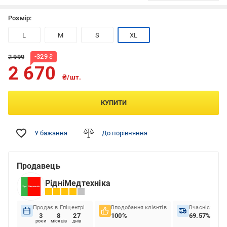
Розмір:
L
M
S
XL
-
329
₴
2 999
2 670
₴/шт.
КУПИТИ
У бажання
До порівняння
Продавець
РідніМедтехніка
Продає в Епіцентрі
Вподобання клієнтів
Вчасність до
3
8
27
100%
69.57%
роки
місяців
днів