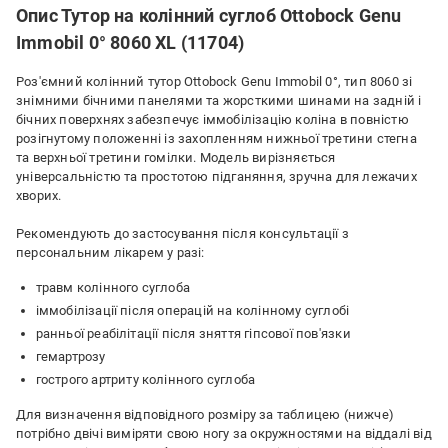
Опис Тутор на колінний суглоб Ottobock Genu
Immobil 0° 8060 XL (11704)
Роз'ємний колінний тутор Ottobock Genu Immobil 0°, тип 8060 зі
знімними бічними панелями та жорсткими шинами на задній і
бічних поверхнях забезпечує іммобілізацію коліна в повністю
розігнутому положенні із захопленням нижньої третини стегна
та верхньої третини гомілки. Модель вирізняється
універсальністю та простотою підганяння, зручна для лежачих
хворих.
Рекомендують до застосування після консультації з
персональним лікарем у разі:
травм колінного суглоба
іммобілізації після операцій на колінному суглобі
ранньої реабілітації після зняття гіпсової пов'язки
гемартрозу
гострого артриту колінного суглоба
Для визначення відповідного розміру за таблицею (нижче)
потрібно двічі виміряти свою ногу за окружностями на віддалі від