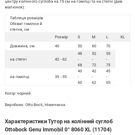
центру колінного суглоба на 15 см на гомілці та на стегні (див.
малюнок).
Таблиця розмірів:
Обхват гомілки й
стегна, см
Розмір
S
M
L
XL
Довжина, см
40
50
60
70
48
52
55
на стегні
42 - 62
-
-
-
68
72
75
40
42
45
на гомілці
35 - 55
-
-
-
60
62
65
Колір: чорний.
Виробник: Otto Bock, Німеччина.
Характеристики Тутор на колінний суглоб
Ottobock Genu Immobil 0° 8060 XL (11704)