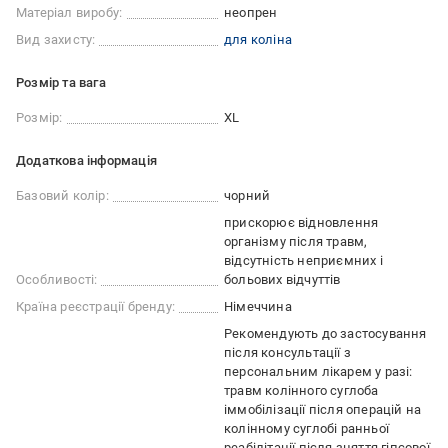
Матеріал виробу:
неопрен
Вид захисту:
для коліна
Розмір та вага
Розмір:
XL
Додаткова інформація
Базовий колір:
чорний
прискорює відновлення
організму після травм
відсутність неприємних і
Особливості:
больових відчуттів
Країна реєстрації бренду:
Німеччина
Рекомендують до застосування
після консультації з
персональним лікарем у разі:
травм колінного суглоба
іммобілізації після операцій на
колінному суглобі ранньої
реабілітації після зняття гіпсової