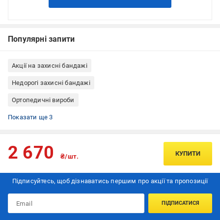
Популярні запити
Акції на захисні бандажі
Недорогі захисні бандажі
Ортопедичні вироби
Все для бігу
Лікувальні наколінники
Наколінники при артриті і артрозі
Показати ще 3
2 670
КУПИТИ
₴/шт.
Підписуйтесь, щоб дізнаватись першим про акції та пропозиції
ПІДПИСАТИСЯ