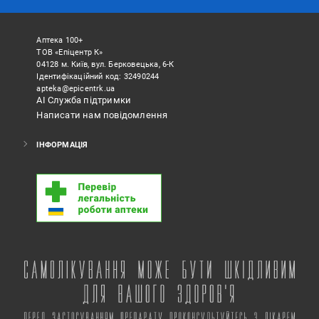
Аптека 100+
ТОВ «Епіцентр К»
04128 м. Київ, вул. Берковецька, 6-К
Ідентифікаційний код: 32490244
apteka@epicentrk.ua
АІ Служба підтримки
Написати нам повідомлення
ІНФОРМАЦІЯ