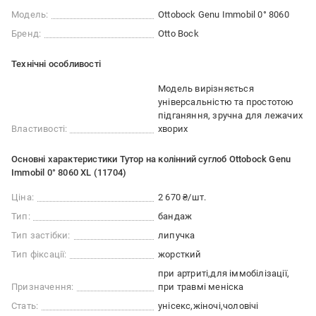
Модель:
Ottobock Genu Immobil 0° 8060
Бренд:
Otto Bock
Технічні особливості
Модель вирізняється
універсальністю та простотою
підганяння, зручна для лежачих
Властивості:
хворих
Основні характеристики Тутор на колінний суглоб Ottobock Genu
Immobil 0° 8060 XL (11704)
Ціна:
2 670 ₴/шт.
Тип:
бандаж
Тип застібки:
липучка
Тип фіксації:
жорсткий
при артриті
для іммобілізації
Призначення:
при травмі меніска
Стать:
унісекс
жіночі
чоловічі